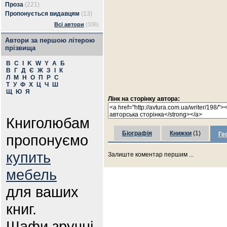
Проза
(221)
Пропонується видавцям
(13)
Всі автори
(336)
Автори за першою літерою
прізвища
B
C
I
K
W
Y
А
Б
В
Г
Д
Є
Ж
З
І
К
Л
М
Н
О
П
Р
С
Т
У
Ф
Х
Ц
Ч
Ш
Щ
Ю
Я
Лінк на сторінку автора:
Книголюбам
Біографія
Книжки
(1)
Ге
пропонуємо
купить
Залиште коментар першим ...
мебель
для ваших
книг.
Шафи зручні