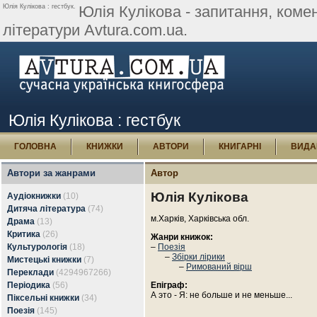
Юлія Кулікова : гестбук.
Юлія Кулікова - запитання, комент
літератури Avtura.com.ua.
Юлія Кулікова : гестбук
ГОЛОВНА
КНИЖКИ
АВТОРИ
КНИГАРНІ
ВИДА
Автори за жанрами
Автор
Юлія Кулікова
Аудіокнижки
(10)
Дитяча література
(74)
м.Харків, Харківська обл.
Драма
(13)
Критика
(26)
Жанри книжок:
Культурологія
(18)
–
Поезія
–
Збірки лірики
Мистецькі книжки
(7)
–
Римований вірш
Переклади
(4294967266)
Періодика
(56)
Епіграф:
А это - Я: не больше и не меньше...
Піксельні книжки
(34)
Поезія
(145)