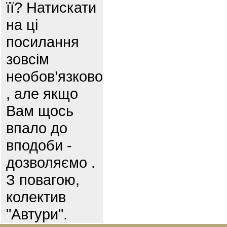
її? Натискати
на ці
посилання
зовсім
необов’язково
, але якщо
Вам щось
впало до
вподоби -
дозволяємо .
З повагою,
колектив
"Автури".