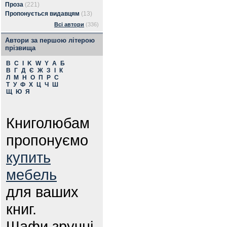
Проза
(221)
Пропонується видавцям
(13)
Всі автори
(336)
Автори за першою літерою
прізвища
B
C
I
K
W
Y
А
Б
В
Г
Д
Є
Ж
З
І
К
Л
М
Н
О
П
Р
С
Т
У
Ф
Х
Ц
Ч
Ш
Щ
Ю
Я
Книголюбам
пропонуємо
купить
мебель
для ваших
книг.
Шафи зручні