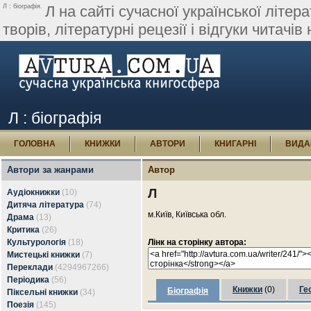
Л : біографія.
Л на сайті сучасної української літер
творів, літературні рецезії і відгуки читачі
Л : біографія
ГОЛОВНА
КНИЖКИ
АВТОРИ
КНИГАРНІ
ВИДА
Автори за жанрами
Автор
Л
Аудіокнижки
(10)
Дитяча література
(74)
м.Київ, Київська обл.
Драма
(13)
Критика
(26)
Культурологія
(18)
Лінк на сторінку автора:
Мистецькі книжки
(7)
Переклади
(4294967266)
Періодика
(56)
Книжки
(0)
Ге
Біографія
Піксельні книжки
(34)
Поезія
(145)