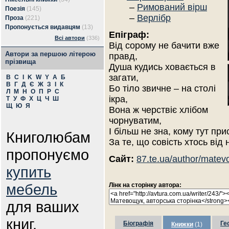
–
Римований вірш
Поезія
(145)
–
Верлібр
Проза
(221)
Пропонується видавцям
(13)
Епіграф:
Всі автори
(336)
Від сорому не бачити вже
Автори за першою літерою
правд,
прізвища
Душа кудись ховається в
загати,
B
C
I
K
W
Y
А
Б
В
Г
Д
Є
Ж
З
І
К
Бо тіло звичне – на столі
Л
М
Н
О
П
Р
С
ікра,
Т
У
Ф
Х
Ц
Ч
Ш
Щ
Ю
Я
Вона ж черствіє хлібом
чорнуватим,
І більш не зна, кому тут при
Книголюбам
За те, що совість хтось від 
пропонуємо
Сайт:
87.te.ua/author/matev
купить
мебель
Лінк на сторінку автора:
для ваших
книг.
Біографія
Ге
Книжки
(1)