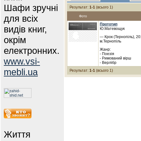
Шафи зручні
Результат:
1-1
(всього 1)
для всіх
Фото
Прототип
видів книг,
Ю.Матевощук
окрім
— Крок (Тернопіль), 20
м.Тернопіль
електронних.
Жанр:
- Поезія
www.vsi-
- Римований вірш
- Верлібр
mebli.ua
Результат:
1-1
(всього 1)
Життя