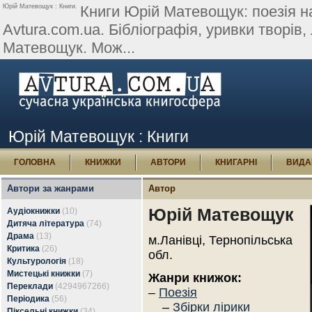
Юрій Матевощук : Книги.
Книги Юрій Матевощук: поезія на
Avtura.com.ua. Бібліографія, уривки творів, 
Матевощук. Мож...
Юрій Матевощук : Книги
ГОЛОВНА
КНИЖКИ
АВТОРИ
КНИГАРНІ
ВИДА
Автори за жанрами
Автор
Юрій Матевощук
Аудіокнижки
(10)
Дитяча література
(74)
Драма
(13)
м.Ланівці, Тернопільська
Критика
(26)
обл.
Культурологія
(18)
Мистецькі книжки
(7)
Жанри книжок:
Переклади
(4294967266)
–
Поезія
Періодика
(56)
–
Збірки лірики
Піксельні книжки
(34)