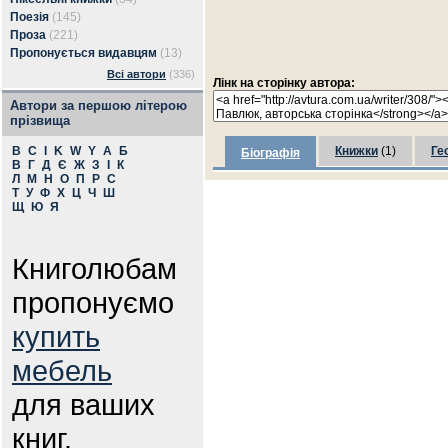
Поезія
(145)
Проза
(221)
Пропонується видавцям
(13)
Всі автори
(336)
Лінк на сторінку автора:
Автори за першою літерою
прізвища
B
C
I
K
W
Y
А
Б
Книжки
(1)
Ге
Біографія
В
Г
Д
Є
Ж
З
І
К
Л
М
Н
О
П
Р
С
Т
У
Ф
Х
Ц
Ч
Ш
Щ
Ю
Я
Книголюбам
пропонуємо
купить
мебель
для ваших
книг.