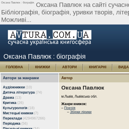
Оксана Павлюк : біографія.
Оксана Павлюк на сайті сучасно
Бібліографія, біографія, уривки творів, літе
Можливі...
Оксана Павлюк : біографія
ГОЛОВНА
КНИЖКИ
АВТОРИ
КНИГАРНІ
ВИДА
Автори за жанрами
Автор
Оксана Павлюк
Аудіокнижки
(10)
Дитяча література
(74)
м.Львів, Львівська обл.
Драма
(13)
Критика
(26)
Жанри книжок:
Культурологія
(18)
–
Поезія
–
Збірки лірики
Мистецькі книжки
(7)
Переклади
(4294967266)
Періодика
(56)
Піксельні книжки
(34)