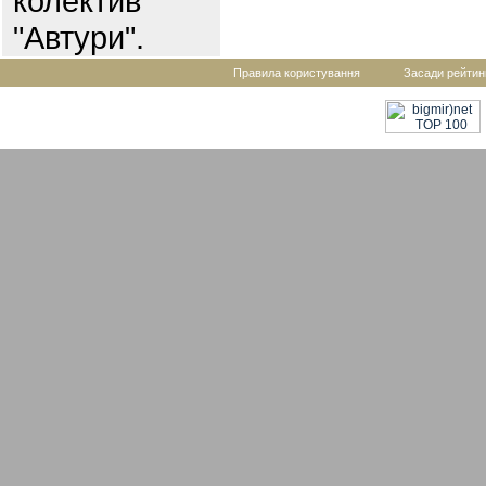
колектив
"Автури".
Правила користування
Засади рейтин