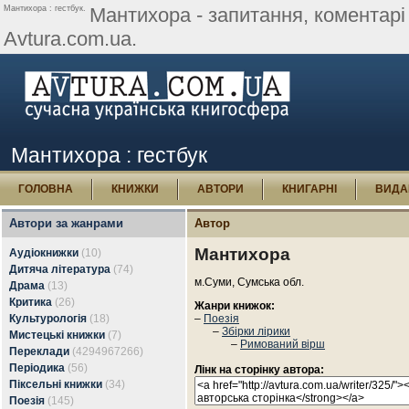
Мантихора : гестбук.
Мантихора - запитання, коментарі і
Avtura.com.ua.
Мантихора : гестбук
ГОЛОВНА
КНИЖКИ
АВТОРИ
КНИГАРНІ
ВИДА
Автори за жанрами
Автор
Мантихора
Аудіокнижки
(10)
Дитяча література
(74)
м.Суми, Сумська обл.
Драма
(13)
Критика
(26)
Жанри книжок:
Культурологія
(18)
–
Поезія
–
Збірки лірики
Мистецькі книжки
(7)
–
Римований вірш
Переклади
(4294967266)
Періодика
(56)
Лінк на сторінку автора:
Піксельні книжки
(34)
Поезія
(145)