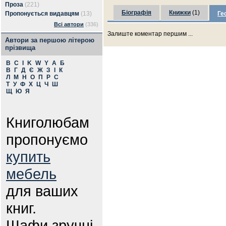
Проза
(221)
Біографія
Книжки
(1)
Пропонується видавцям
(13)
Ге
Всі автори
(336)
Залиште коментар першим ...
Автори за першою літерою
прізвища
B
C
I
K
W
Y
А
Б
В
Г
Д
Є
Ж
З
І
К
Л
М
Н
О
П
Р
С
Т
У
Ф
Х
Ц
Ч
Ш
Щ
Ю
Я
Книголюбам
пропонуємо
купить
мебель
для ваших
книг.
Шафи зручні