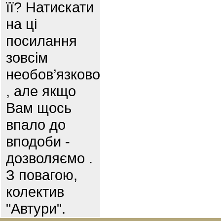
її? Натискати
на ці
посилання
зовсім
необов’язково
, але якщо
Вам щось
впало до
вподоби -
дозволяємо .
З повагою,
колектив
"Автури".