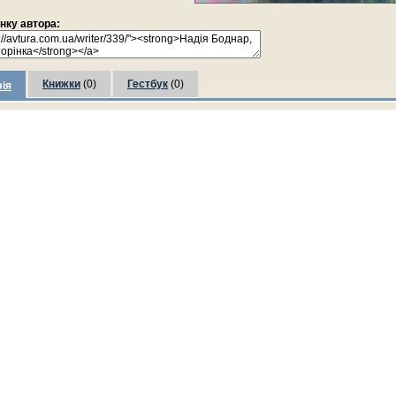
інку автора:
Книжки
(0)
Гестбук
(0)
ія