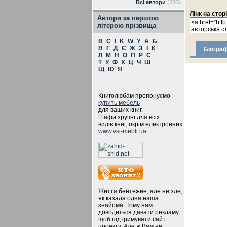
Всі автори
(336)
Лінк на стор
Автори за першою
літерою прізвища
B
C
I
K
W
Y
А
Б
В
Г
Д
Є
Ж
З
І
К
Біограф
Л
М
Н
О
П
Р
С
Т
У
Ф
Х
Ц
Ч
Ш
Щ
Ю
Я
Книголюбам пропонуємо
купить мебель
для ваших книг.
Шафи зручні для всіх
видів книг, окрім електронних.
www.vsi-mebli.ua
Життя бентежне, але не зле,
як казала одна наша
знайома. Тому нам
доводиться давати рекламу,
щоб підтримувати сайт
проекту. Але ж Вам не