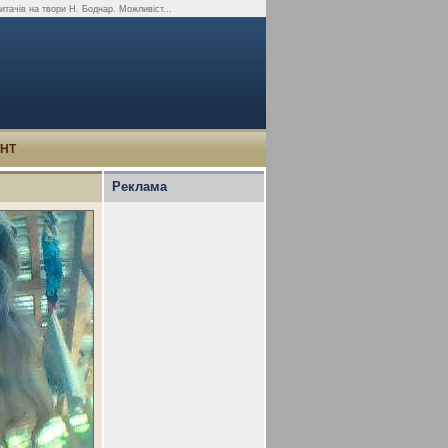
 читачів на твори Н. Боднар. Можливіст...
УНТ
Реклама