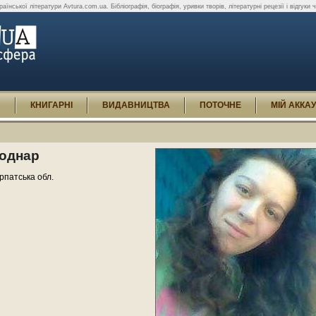
аїнської літератури Avtura.com.ua. Бібліографія, біографія, уривки творів, літературні рецезії і відгуки
И
КНИГАРНІ
ВИДАВНИЦТВА
ПОТОЧНЕ
МІЙ АККА
Боднар
арпатська обл.