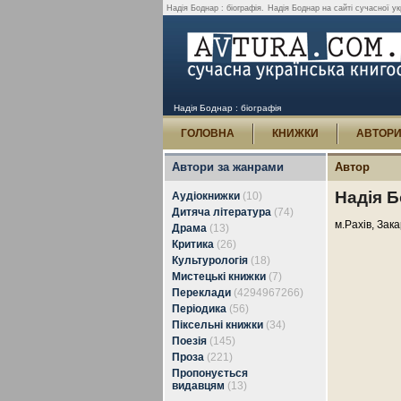
Надія Боднар : біографія.
Надія Боднар на сайті сучасної укр
Надія Боднар : біографія
ГОЛОВНА
КНИЖКИ
АВТОР
Автори за жанрами
Автор
Надія 
Аудіокнижки
(10)
Дитяча література
(74)
м.Рахів, Зак
Драма
(13)
Критика
(26)
Культурологія
(18)
Мистецькі книжки
(7)
Переклади
(4294967266)
Періодика
(56)
Піксельні книжки
(34)
Поезія
(145)
Проза
(221)
Пропонується
видавцям
(13)