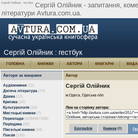
Сергій Олійник : гестбук.
Сергій Олійник - запитання, комен
літератури Avtura.com.ua.
Сергій Олійник : гестбук
ГОЛОВНА
КНИЖКИ
АВТОРИ
КНИГАРНІ
ВИДА
Автори за жанрами
Автор
Сергій Олійник
Аудіокнижки
(10)
Дитяча література
(74)
м.Одеса, Одеська обл.
Драма
(13)
Критика
(26)
Культурологія
(18)
Лінк на сторінку автора:
Мистецькі книжки
(7)
Переклади
(4294967266)
Періодика
(56)
Біографія
Книжки
(0)
Ге
Піксельні книжки
(34)
Поезія
(145)