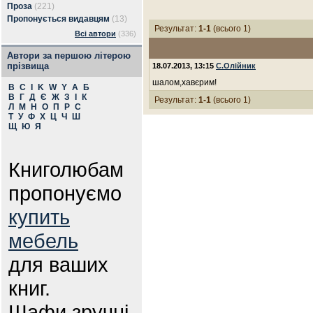
Проза
(221)
Пропонується видавцям
(13)
Результат:
1-1
(всього 1)
Всі автори
(336)
Автори за першою літерою
прізвища
18.07.2013, 13:15
С.Олійник
шалом,хавєрим!
B
C
I
K
W
Y
А
Б
В
Г
Д
Є
Ж
З
І
К
Результат:
1-1
(всього 1)
Л
М
Н
О
П
Р
С
Т
У
Ф
Х
Ц
Ч
Ш
Щ
Ю
Я
Книголюбам
пропонуємо
купить
мебель
для ваших
книг.
Шафи зручні