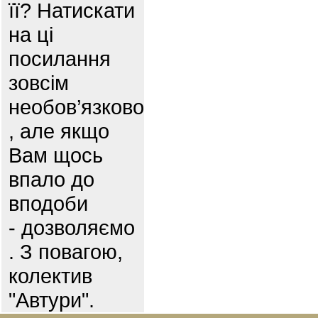
її? Натискати
на ці
посилання
зовсім
необов’язково
, але якщо
Вам щось
впало до
вподоби
- дозволяємо
. З повагою,
колектив
"Автури".