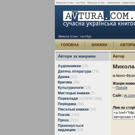
Микола Істин : гестбук.
Микола Істин - запитання, коментарі 
Микола Істин : гестбук
ГОЛОВНА
КНИЖКИ
АВТОР
Автори за жанрами
Автор
Микола 
Аудіокнижки
(10)
Дитяча література
(74)
м.Івано-Фран
Драма
(13)
Критика
(26)
Жанри книж
Культурологія
(18)
–
Поезія
Мистецькі книжки
(7)
Сайт:
vk.com
Переклади
(4294967266)
Періодика
(56)
Лінк на стор
Піксельні книжки
(34)
Поезія
(145)
Проза
(221)
Пропонується
видавцям
(13)