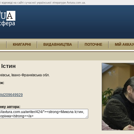
і відповіді на сайті сучасної української літератури Avtura.com.ua.
И
КНИГАРНІ
ВИДАВНИЦТВА
ПОТОЧНЕ
МІЙ АККА
Істин
ківськ, Івано-Франківська обл.
ок:
/id209649929
інку автора: