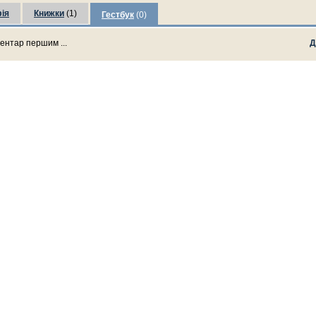
ія
Книжки
(1)
Гестбук
(0)
ентар першим ...
Д