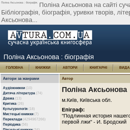
Поліна Аксьонова : біографія.
Поліна Аксьонова на сайті суча
Бібліографія, біографія, уривки творів, літер
Аксьонова...
Поліна Аксьонова : біографія
ГОЛОВНА
КНИЖКИ
АВТОРИ
КНИГАРНІ
ВИДА
Автори за жанрами
Автор
Поліна Аксьонова
Аудіокнижки
(10)
Дитяча література
(74)
Драма
(13)
м.Київ, Київська обл.
Критика
(26)
Культурологія
(18)
Епіграф:
Мистецькі книжки
(7)
"Подлинная история нашего
Переклади
(4294967266)
первой лжи" - И. Бродский
Періодика
(56)
Піксельні книжки
(34)