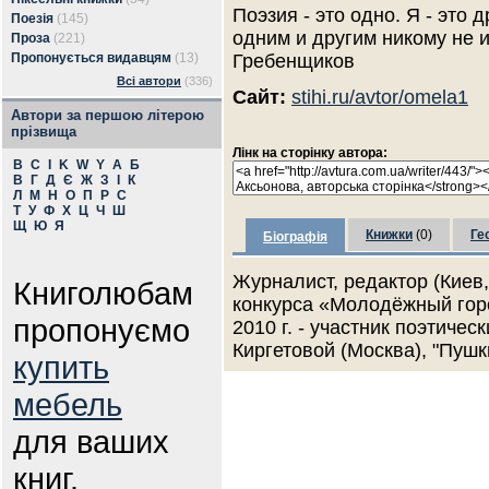
Поэзия - это одно. Я - это 
Поезія
(145)
одним и другим никому не 
Проза
(221)
Пропонується видавцям
(13)
Гребенщиков
Всі автори
(336)
Сайт:
stihi.ru/avtor/omela1
Автори за першою літерою
прізвища
Лінк на сторінку автора:
B
C
I
K
W
Y
А
Б
В
Г
Д
Є
Ж
З
І
К
Л
М
Н
О
П
Р
С
Т
У
Ф
Х
Ц
Ч
Ш
Щ
Ю
Я
Книжки
(0)
Ге
Біографія
Журналист, редактор (Киев, 
Книголюбам
конкурса «Молодёжный гор
пропонуємо
2010 г. - участник поэтичес
Киргетовой (Москва), "Пушк
купить
мебель
для ваших
книг.