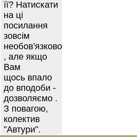
її? Натискати
на ці
посилання
зовсім
необов’язково
, але якщо
Вам
щось впало
до вподоби -
дозволяємо .
З повагою,
колектив
"Автури".