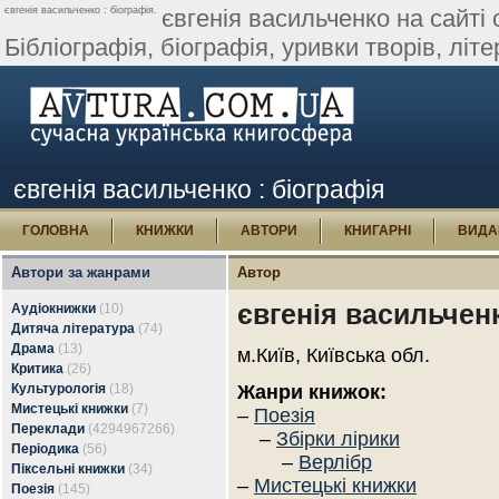
євгенія васильченко : біографія.
євгенія васильченко на сайті 
Бібліографія, біографія, уривки творів, літер
євгенія васильченко : біографія
ГОЛОВНА
КНИЖКИ
АВТОРИ
КНИГАРНІ
ВИДА
Автори за жанрами
Автор
євгенія васильчен
Аудіокнижки
(10)
Дитяча література
(74)
Драма
(13)
м.Київ, Київська обл.
Критика
(26)
Культурологія
(18)
Жанри книжок:
Мистецькі книжки
(7)
–
Поезія
Переклади
(4294967266)
–
Збірки лірики
Періодика
(56)
–
Верлібр
Піксельні книжки
(34)
–
Мистецькі книжки
Поезія
(145)