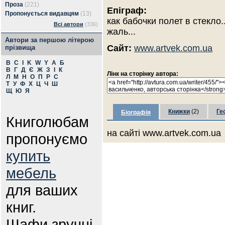
Проза
(221)
Епіграф:
Пропонується видавцям
(13)
как бабочки полет в стекло.
Всі автори
(336)
жаль...
Автори за першою літерою
Сайт:
www.artvek.com.ua
прізвища
B
C
I
K
W
Y
А
Б
В
Г
Д
Є
Ж
З
І
К
Лінк на сторінку автора:
Л
М
Н
О
П
Р
С
Т
У
Ф
Х
Ц
Ч
Ш
Щ
Ю
Я
Книжки
(2)
Ге
Біографія
Книголюбам
на сайті www.artvek.com.ua
пропонуємо
купить
мебель
для ваших
книг.
Шафи зручні