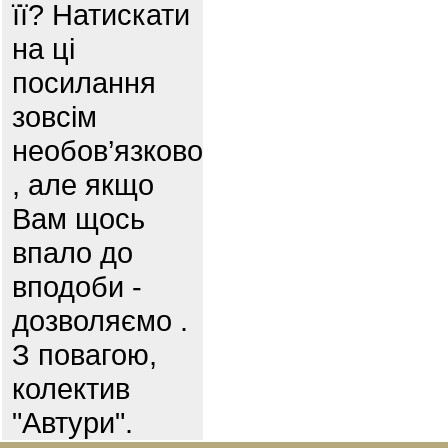
її? Натискати
на ці
посилання
зовсім
необов’язково
, але якщо
Вам щось
впало до
вподоби -
дозволяємо .
З повагою,
колектив
"Автури".