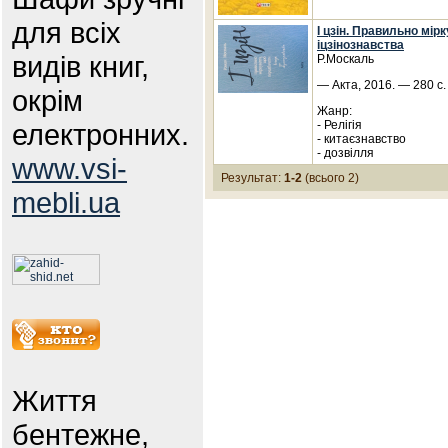
для всіх
І цзін. Правильно мір
іцзінознавства
видів книг,
Р.Москаль
— Акта, 2016. — 280 с.
окрім
Жанр:
електронних.
- Релігія
- китаєзнавство
- дозвілля
www.vsi-
Результат:
1-2
(всього 2)
mebli.ua
Життя
бентежне,