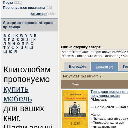
Проза
(221)
Пропонується видавцям
(13)
Всі автори
(336)
Автори за першою літерою
прізвища
B
C
I
K
W
Y
А
Б
В
Г
Д
Є
Ж
З
І
К
Л
М
Н
О
П
Р
С
Лінк на сторінку автора:
Т
У
Ф
Х
Ц
Ч
Ш
Щ
Ю
Я
Книголюбам
Біографія
Ге
Книжки
(2)
пропонуємо
Результат:
1-2
(всього 2)
Фото
купить
Тринадцятиканоння: те
мебель
популярна праця
Р.Москаль
для ваших
— Фоліо, 2020. — 348 с
Жанр:
книг.
- Пізнавальна літерат
- Філософія культури
Шафи зручні
- китаєзнавство