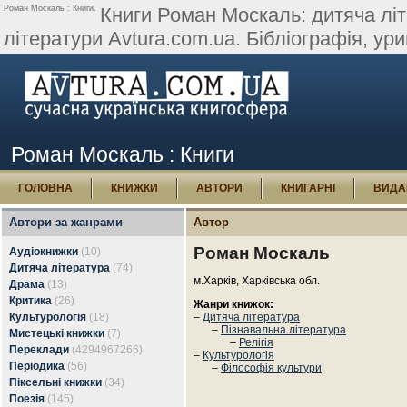
Роман Москаль : Книги.
Книги Роман Москаль: дитяча літе
літератури Avtura.com.ua. Бібліографія, уривк
Роман Москаль : Книги
ГОЛОВНА
КНИЖКИ
АВТОРИ
КНИГАРНІ
ВИДА
Автори за жанрами
Автор
Роман Москаль
Аудіокнижки
(10)
Дитяча література
(74)
м.Харків, Харківська обл.
Драма
(13)
Критика
(26)
Жанри книжок:
Культурологія
(18)
–
Дитяча література
–
Пізнавальна література
Мистецькі книжки
(7)
–
Релігія
Переклади
(4294967266)
–
Культурологія
Періодика
(56)
–
Філософія культури
Піксельні книжки
(34)
Поезія
(145)