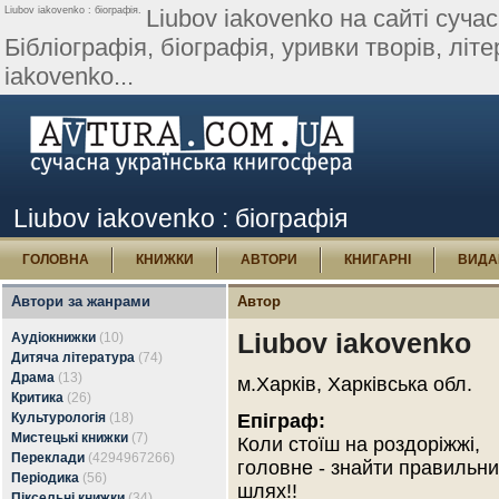
Liubov iakovenko : біографія.
Liubov iakovenko на сайті сучас
Бібліографія, біографія, уривки творів, літер
iakovenko...
Liubov iakovenko : біографія
ГОЛОВНА
КНИЖКИ
АВТОРИ
КНИГАРНІ
ВИДА
Автори за жанрами
Автор
Liubov iakovenko
Аудіокнижки
(10)
Дитяча література
(74)
Драма
(13)
м.Харків, Харківська обл.
Критика
(26)
Культурологія
(18)
Епіграф:
Мистецькі книжки
(7)
Коли стоїш на роздоріжжі,
Переклади
(4294967266)
головне - знайти правильн
Періодика
(56)
шлях!!
Піксельні книжки
(34)