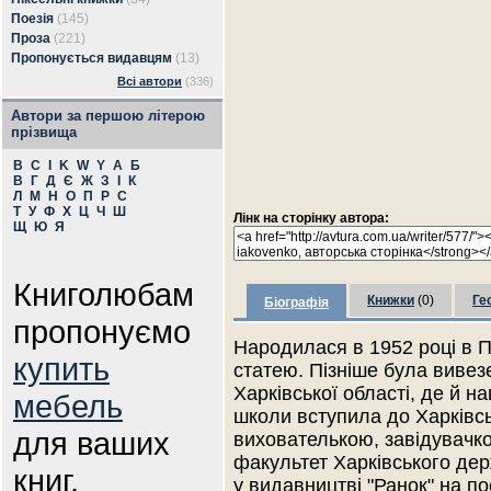
Поезія
(145)
Проза
(221)
Пропонується видавцям
(13)
Всі автори
(336)
Автори за першою літерою
прізвища
B
C
I
K
W
Y
А
Б
В
Г
Д
Є
Ж
З
І
К
Л
М
Н
О
П
Р
С
Т
У
Ф
Х
Ц
Ч
Ш
Лінк на сторінку автора:
Щ
Ю
Я
Книголюбам
Книжки
(0)
Ге
Біографія
пропонуємо
Народилася в 1952 році в П
купить
статею. Пізніше була вивез
Харківської області, де й н
мебель
школи вступила до Харківс
для ваших
вихователькою, завідувачко
факультет Харківського дер
книг.
у видавництві "Ранок" на п