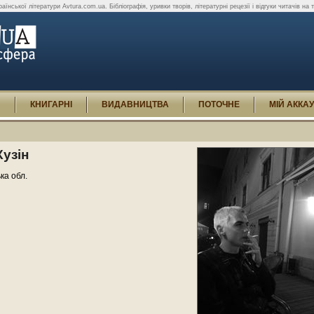
раїнської літератури Avtura.com.ua. Бібліографія, уривки творів, літературні рецезії і відгуки читачів на
И
КНИГАРНІ
ВИДАВНИЦТВА
ПОТОЧНЕ
МІЙ АККА
Кузін
ька обл.