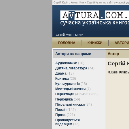
Сергій Кузін : Книги.
Книги Сергій Кузін: на сайті сучасної ук
Сергій Кузін : Книги
ГОЛОВНА
КНИЖКИ
АВТОР
Автори за жанрами
Автор
Сергій 
Аудіокнижки
(10)
Дитяча література
(74)
м.Київ, Київс
Драма
(13)
Критика
(26)
Культурологія
(18)
Мистецькі книжки
(7)
Переклади
(4294967266)
Періодика
(56)
Піксельні книжки
(34)
Поезія
(145)
Проза
(221)
Пропонується
видавцям
(13)