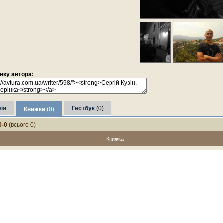
інку автора:
ія
Гестбук
(0)
Книжки
(0)
0-0
(всього 0)
Книжка