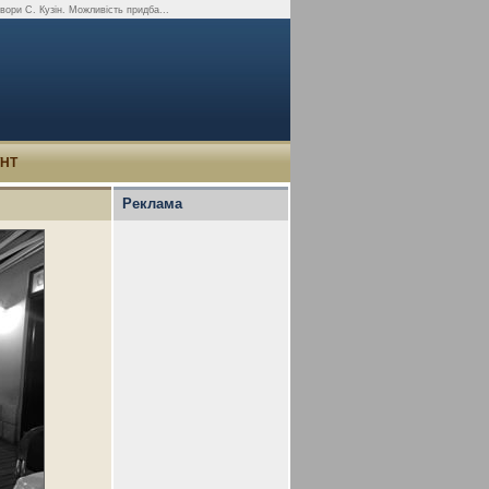
 твори С. Кузін. Можливість придба...
УНТ
Реклама