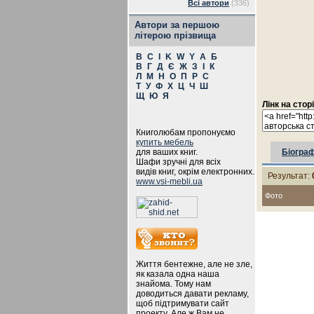
Всі автори
(336)
Автори за першою
літерою прізвища
B
C
I
K
W
Y
А
Б
В
Г
Д
Є
Ж
З
І
К
Л
М
Н
О
П
Р
С
Т
У
Ф
Х
Ц
Ч
Ш
Щ
Ю
Я
Лінк на стор
Книголюбам пропонуємо
купить мебель
для ваших книг.
Біограф
Шафи зручні для всіх
видів книг, окрім електронних.
Результат:
www.vsi-mebli.ua
Фото
Життя бентежне, але не зле,
як казала одна наша
знайома. Тому нам
доводиться давати рекламу,
щоб підтримувати сайт
проекту. Але ж Вам не