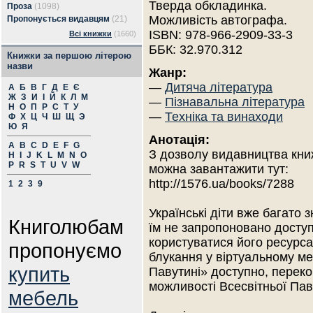
Тверда обкладинка.
Проза
(1098)
Можливість автографа.
Пропонується видавцям
(21)
ISBN: 978-966-2909-33-3
Всі книжки
(1660)
ББК: 32.970.312
Книжки за першою літерою
назви
Жанр:
—
Дитяча література
А
Б
В
Г
Д
Е
Є
Ж
З
И
І
Й
К
Л
М
—
Пізнавальна література
Н
О
П
Р
С
Т
У
—
Техніка та винаходи
Ф
Х
Ц
Ч
Ш
Щ
Э
Ю
Я
Анотація:
A
B
C
D
E
F
G
З дозволу видавництва кни
H
I
J
K
L
M
N
O
P
R
S
T
U
V
W
можна завантажити тут:
http://1576.ua/books/7288
1
2
3
9
Українські діти вже багато 
Книголюбам
їм не запропоновано доступ
користуватися його ресурс
пропонуємо
блукання у віртуальному ме
купить
Павутині» доступно, перек
можливості Всесвітньої Пав
мебель