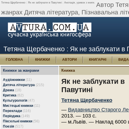
Тетяна Щербаченко : Як не заблукати в Павутині : Анотація, уривок з книги.
Автор Тетя
жанрах Дитяча література, Пізнавальна літе
Тетяна Щербаченко : Як не заблукати в П
ГОЛОВНА
КНИЖКИ
АВТОРИ
КНИГАРНІ
ВИДА
Книжки за жанрами
Книжка
Як не заблукати в
Аудіокнижки
(11)
Дитяча література
(215)
Павутині
Драма
(18)
Критика
(62)
Тетяна Щербаченко
Культурологія
(47)
Мистецькі книжки
(11)
—
Видавництво Старого Ле
Переклади
(116)
2013. — 103 с.
Періодика
(149)
— м.Львів. — Наклад 6000 
Піксельні книжки
(56)
Поезія
(517)