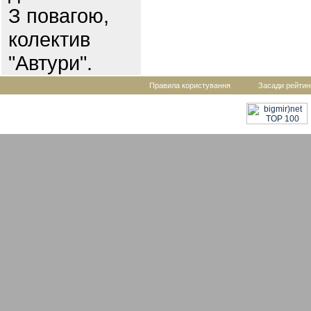
З повагою,
колектив
"Автури".
Правила користування
Засади рейтин