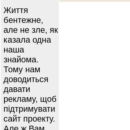
Життя
бентежне,
але не зле, як
казала одна
наша
знайома.
Тому нам
доводиться
давати
рекламу, щоб
підтримувати
сайт проекту.
Але ж Вам