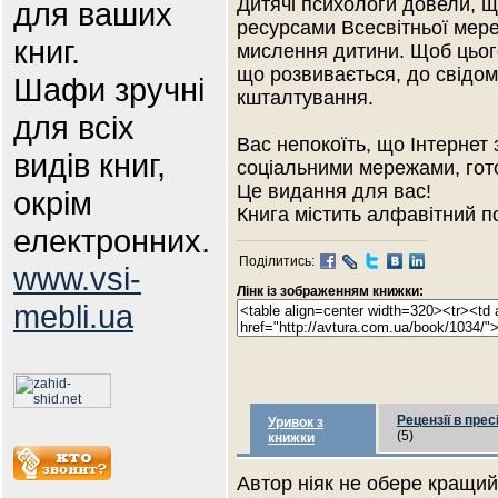
Дитячі психологи довели, 
для ваших
ресурсами Всесвітньої мере
книг.
мислення дитини. Щоб цього
що розвивається, до свідом
Шафи зручні
кшталтування.
для всіх
Вас непокоїть, що Інтернет
видів книг,
соціальними мережами, гот
Це видання для вас!
окрім
Книга містить алфавітний п
електронних.
Поділитись:
www.vsi-
Лінк із зображенням книжки:
mebli.ua
Рецензії в прес
Уривок з
(5)
книжки
Автор ніяк не обере кращий 