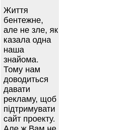
Життя
бентежне,
але не зле, як
казала одна
наша
знайома.
Тому нам
доводиться
давати
рекламу, щоб
підтримувати
сайт проекту.
Але ж Вам не