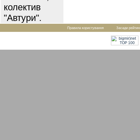
колектив
"Автури".
Правила користування
Засади рейтин