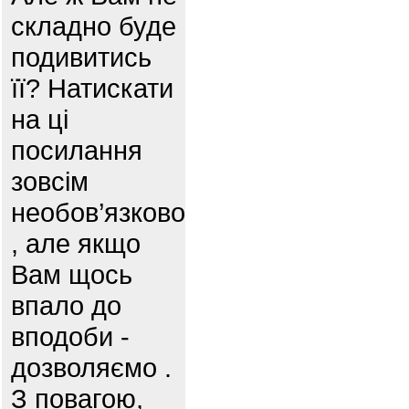
складно буде
подивитись
її? Натискати
на ці
посилання
зовсім
необов’язково
, але якщо
Вам щось
впало до
вподоби -
дозволяємо .
З повагою,