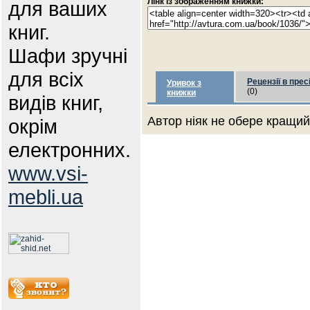
Лінк із зображенням книжки:
для ваших
книг.
Шафи зручні
для всіх
Рецензії в прес
Уривок з
(0)
книжки
видів книг,
Автор ніяк не обере кращий 
окрім
електронних.
www.vsi-
mebli.ua