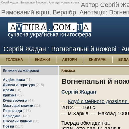
Сергій Жадан : Вогнепальні й ножові : Анотація, уривок з книги.
Автор Сергій Жа
Римований вірш, Верлібр. Анотація: Вогнепа
Сергій Жадан : Вогнепальні й ножові : Ан
ГОЛОВНА
КНИЖКИ
АВТОРИ
КНИГАРНІ
ВИДА
Книжки за жанрами
Книжка
Вогнепальні й нож
Аудіокнижки
(11)
Дитяча література
(215)
Драма
(18)
Сергій Жадан
Критика
(62)
Культурологія
(47)
—
Клуб сімейного дозвілля
Мистецькі книжки
(11)
2012. — 160 с.
Переклади
(116)
— м.Харків. — Наклад 1000
Періодика
(149)
Піксельні книжки
(56)
Тверда обкладинка.
Поезія
(517)