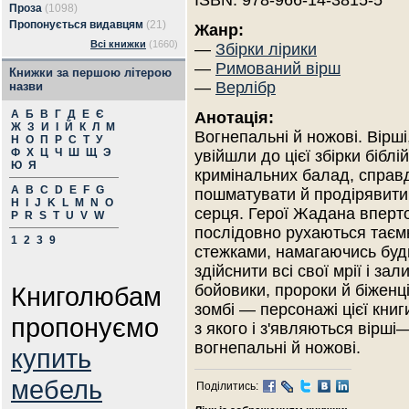
ISBN: 978-966-14-3815-5
Проза
(1098)
Пропонується видавцям
(21)
Жанр:
Всі книжки
(1660)
—
Збірки лірики
—
Римований вірш
Книжки за першою літерою
—
Верлібр
назви
А
Б
В
Г
Д
Е
Є
Анотація:
Ж
З
И
І
Й
К
Л
М
Вогнепальні й ножові. Вірші
Н
О
П
Р
С
Т
У
Ф
Х
Ц
Ч
Ш
Щ
Э
увійшли до цієї збірки біблі
Ю
Я
кримінальних балад, справ
A
B
C
D
E
F
G
пошматувати й продірявити 
H
I
J
K
L
M
N
O
серця. Герої Жадана вперт
P
R
S
T
U
V
W
послідовно рухаються тає
1
2
3
9
стежками, намагаючись бу
здійснити всі свої мрії і за
Книголюбам
бойовики, пророки й біженці
зомбі — персонажі цієї книг
пропонуємо
з якого і з'являються вірші—
вогнепальні й ножові.
купить
мебель
Поділитись: