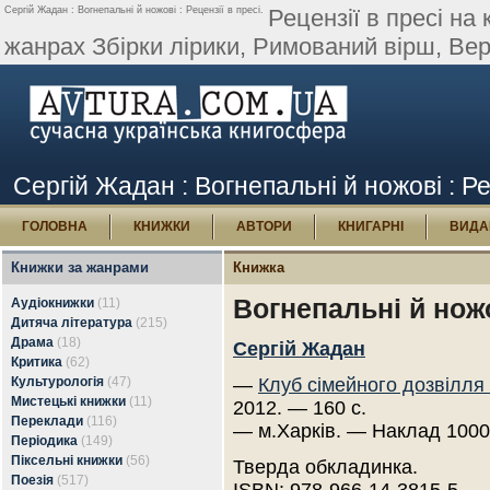
Сергій Жадан : Вогнепальні й ножові : Рецензії в пресі.
Рецензії в пресі на
жанрах Збірки лірики, Римований вірш, Верл
Сергій Жадан : Вогнепальні й ножові : Ре
ГОЛОВНА
КНИЖКИ
АВТОРИ
КНИГАРНІ
ВИДА
Книжки за жанрами
Книжка
Вогнепальні й нож
Аудіокнижки
(11)
Дитяча література
(215)
Драма
(18)
Сергій Жадан
Критика
(62)
Культурологія
(47)
—
Клуб сімейного дозвілля
Мистецькі книжки
(11)
2012. — 160 с.
Переклади
(116)
— м.Харків. — Наклад 1000
Періодика
(149)
Піксельні книжки
(56)
Тверда обкладинка.
Поезія
(517)