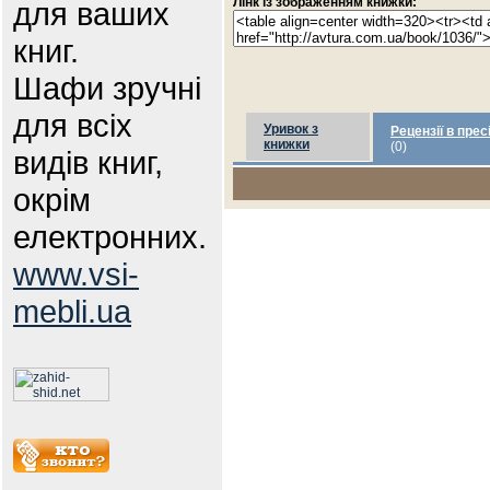
Лінк із зображенням книжки:
для ваших
книг.
Шафи зручні
для всіх
Уривок з
Рецензії в прес
книжки
(0)
видів книг,
окрім
електронних.
www.vsi-
mebli.ua