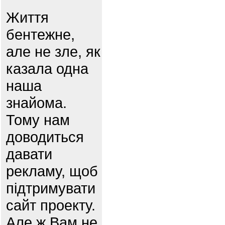
Життя
бентежне,
але не зле, як
казала одна
наша
знайома.
Тому нам
доводиться
давати
рекламу, щоб
підтримувати
сайт проекту.
Але ж Вам не