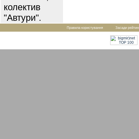
колектив
"Автури".
Правила користування
Засади рейтин