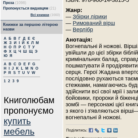
ISBN: 978-966-14-3815-5
Проза
(1098)
Пропонується видавцям
(21)
Жанр:
Всі книжки
(1660)
—
Збірки лірики
—
Римований вірш
Книжки за першою літерою
—
Верлібр
назви
А
Б
В
Г
Д
Е
Є
Анотація:
Ж
З
И
І
Й
К
Л
М
Вогнепальні й ножові. Вірші
Н
О
П
Р
С
Т
У
Ф
Х
Ц
Ч
Ш
Щ
Э
увійшли до цієї збірки біблі
Ю
Я
кримінальних балад, справ
A
B
C
D
E
F
G
пошматувати й продірявити 
H
I
J
K
L
M
N
O
серця. Герої Жадана вперт
P
R
S
T
U
V
W
послідовно рухаються тає
1
2
3
9
стежками, намагаючись бу
здійснити всі свої мрії і за
Книголюбам
бойовики, пророки й біженці
зомбі — персонажі цієї книг
пропонуємо
з якого і з'являються вірші—
вогнепальні й ножові.
купить
мебель
Поділитись: