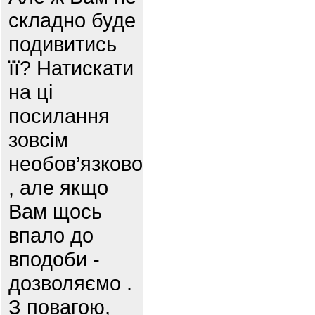
складно буде
подивитись
її? Натискати
на ці
посилання
зовсім
необов’язково
, але якщо
Вам щось
впало до
вподоби -
дозволяємо .
З повагою,