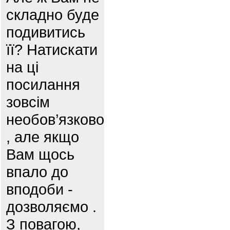
складно буде
подивитись
її? Натискати
на ці
посилання
зовсім
необов’язково
, але якщо
Вам щось
впало до
вподоби -
дозволяємо .
З повагою,