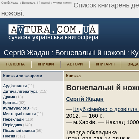
Сергій Жадан : Вогнепальні й ножові : Купити книжку.
Список книгарень де
ножові.
Сергій Жадан : Вогнепальні й ножові : К
ГОЛОВНА
КНИЖКИ
АВТОРИ
КНИГАРНІ
ВИДА
Книжки за жанрами
Книжка
Вогнепальні й нож
Аудіокнижки
(11)
Дитяча література
(215)
Драма
(18)
Сергій Жадан
Критика
(62)
Культурологія
(47)
—
Клуб сімейного дозвілля
Мистецькі книжки
(11)
2012. — 160 с.
Переклади
(116)
— м.Харків. — Наклад 1000
Періодика
(149)
Піксельні книжки
(56)
Тверда обкладинка.
Поезія
(517)