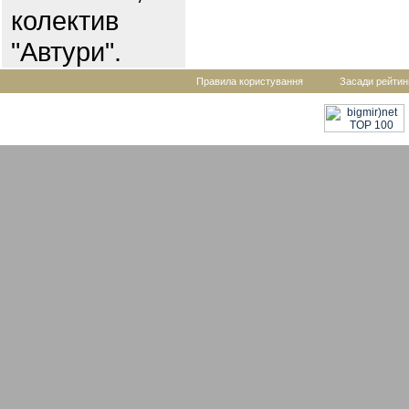
колектив
"Автури".
Правила користування
Засади рейтин