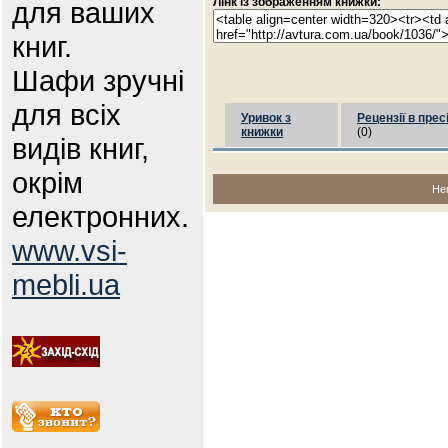
Лінк із зображенням книжки:
для ваших
книг.
Шафи зручні
для всіх
Уривок з
Рецензії в прес
книжки
(0)
видів книг,
окрім
Не
електронних.
www.vsi-
mebli.ua