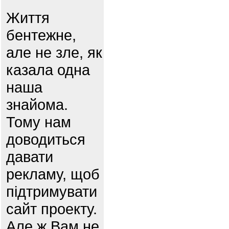
Життя
бентежне,
але не зле, як
казала одна
наша
знайома.
Тому нам
доводиться
давати
рекламу, щоб
підтримувати
сайт проекту.
Але ж Вам не