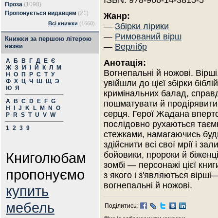
ISBN: 978-966-14-3815-5
Проза
(1098)
Пропонується видавцям
(21)
Жанр:
Всі книжки
(1660)
—
Збірки лірики
—
Римований вірш
Книжки за першою літерою
—
Верлібр
назви
А
Б
В
Г
Д
Е
Є
Анотація:
Ж
З
И
І
Й
К
Л
М
Вогнепальні й ножові. Вірші
Н
О
П
Р
С
Т
У
Ф
Х
Ц
Ч
Ш
Щ
Э
увійшли до цієї збірки біблі
Ю
Я
кримінальних балад, справ
A
B
C
D
E
F
G
пошматувати й продірявити 
H
I
J
K
L
M
N
O
серця. Герої Жадана вперт
P
R
S
T
U
V
W
послідовно рухаються тає
1
2
3
9
стежками, намагаючись бу
здійснити всі свої мрії і за
Книголюбам
бойовики, пророки й біженці
зомбі — персонажі цієї книг
пропонуємо
з якого і з'являються вірші—
вогнепальні й ножові.
купить
мебель
Поділитись: