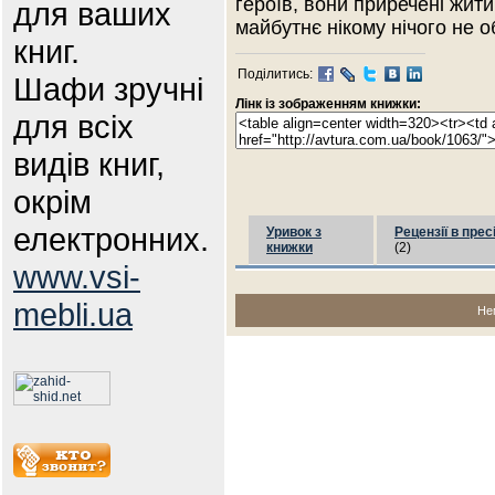
героїв, вони приречені жит
для ваших
майбутнє нікому нічого не о
книг.
Поділитись:
Шафи зручні
Лінк із зображенням книжки:
для всіх
видів книг,
окрім
електронних.
Уривок з
Рецензії в прес
книжки
(2)
www.vsi-
mebli.ua
Не