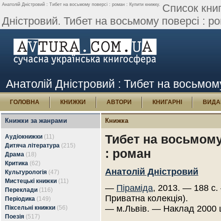
Анатолій Дністровий : Тибет на восьмому поверсі : роман : Купити книжку.
Список кни
Дністровий. Тибет на восьмому поверсі : р
Анатолій Дністровий : Тибет на восьмому
ГОЛОВНА
КНИЖКИ
АВТОРИ
КНИГАРНІ
ВИДА
Книжки за жанрами
Книжка
Тибет на восьмому
Аудіокнижки
(11)
Дитяча література
(215)
: роман
Драма
(18)
Критика
(62)
Анатолій Дністровий
Культурологія
(47)
Мистецькі книжки
(11)
—
Піраміда
, 2013. — 188 с.
Переклади
(116)
Приватна колекція).
Періодика
(149)
— м.Львів. — Наклад 2000 
Піксельні книжки
(56)
Поезія
(517)