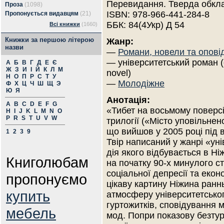
Перевидання. Тверда обкл
Проза
(1098)
ISBN: 978-966-441-284-8
Пропонується видавцям
(21)
ББК: 84(4Укр) Д 54
Всі книжки
(1660)
Книжки за першою літерою
Жанр:
назви
—
Романи, новели та опові
— університетський роман 
А
Б
В
Г
Д
Е
Є
Ж
З
И
І
Й
К
Л
М
novel)
Н
О
П
Р
С
Т
У
—
Молодіжне
Ф
Х
Ц
Ч
Ш
Щ
Э
Ю
Я
Анотація:
A
B
C
D
E
F
G
«Тибет на восьмому поверс
H
I
J
K
L
M
N
O
P
R
S
T
U
V
W
трилогії («Місто уповільнен
що вийшов у 2005 році під
1
2
3
9
Твір написаний у жанрі «ун
дія якого відбувається в Ні
Книголюбам
на початку 90-х минулого ст
соціальної депресії та еко
пропонуємо
цікаву картину Ніжина ранн
купить
атмосферу університетсько
гуртожитків, сповідування
мебель
мод. Попри показову безтурб