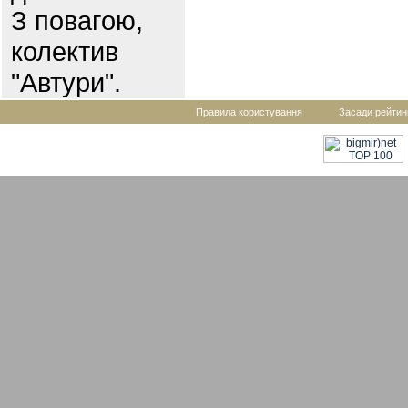
З повагою,
колектив
"Автури".
Правила користування
Засади рейтин