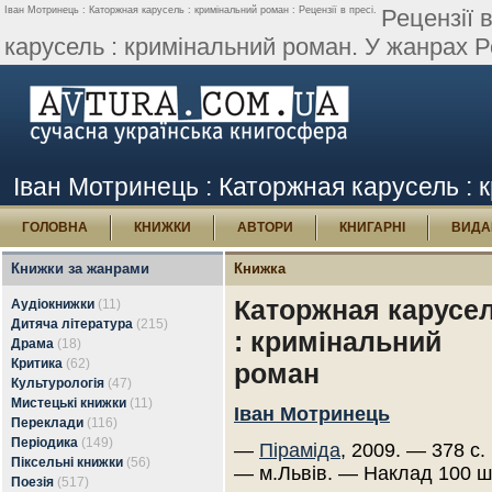
Іван Мотринець : Каторжная карусель : кримінальний роман : Рецензії в пресі.
Рецензії 
карусель : кримінальний роман. У жанрах Ро
Іван Мотринець : Каторжная карусель : к
ГОЛОВНА
КНИЖКИ
АВТОРИ
КНИГАРНІ
ВИДА
Книжки за жанрами
Книжка
Каторжная карусе
Аудіокнижки
(11)
Дитяча література
(215)
: кримінальний
Драма
(18)
Критика
(62)
роман
Культурологія
(47)
Мистецькі книжки
(11)
Іван Мотринець
Переклади
(116)
Періодика
(149)
—
Піраміда
, 2009. — 378 с.
Піксельні книжки
(56)
— м.Львів. — Наклад 100 ш
Поезія
(517)