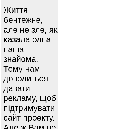
Життя
бентежне,
але не зле, як
казала одна
наша
знайома.
Тому нам
доводиться
давати
рекламу, щоб
підтримувати
сайт проекту.
Але ж Вам не