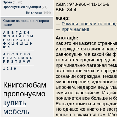
Проза
(1098)
ISBN: 978-966-441-146-9
Пропонується видавцям
(21)
ББК: 84.4
Всі книжки
(1660)
Жанр:
Книжки за першою літерою
—
Романи, новели та опові
назви
—
Кримінальне
А
Б
В
Г
Д
Е
Є
Ж
З
И
І
Й
К
Л
М
Анотація:
Н
О
П
Р
С
Т
У
Как это ни кажется странн
Ф
Х
Ц
Ч
Ш
Щ
Э
Ю
Я
утверждается в жизни наше
равнодушным в какой бы фо
A
B
C
D
E
F
G
H
I
J
K
L
M
N
O
то ли в телерадиопередача
P
R
S
T
U
V
W
Криминально-лагерная тема
1
2
3
9
авторитетов чётко и опреде
сознании сограждан. Незави
мировоззрение, идеологиче
Книголюбам
Впрочем, недаром ведь гла
пропонуємо
сумы не зарекайся». И дей
появляется всё больше и б
купить
Есть где томиться «неради
Но однако же никто не заст
мебель
день» не окажется там. Ибо