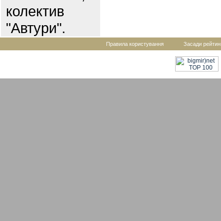
колектив
"Автури".
Правила користування
Засади рейтин