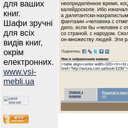
для ваших
неопределённое время, ког
калейдоскопе. Ибо изначал
книг.
а дилетантски-нахраписты
Шафи зручні
фантазии «человека с отме
дело, если бы «человек с о
для всіх
со страной, с народом. Ско
он-множеству людей. Эти р
видів книг,
окрім
Поділитись:
електронних.
Лінк із зображенням книжки:
www.vsi-
mebli.ua
Уривок з
Рецензії в прес
книжки
(0)