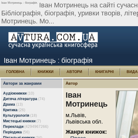
Іван Мотринець : біографія.
Іван Мотринець на сайті сучасно
Бібліографія, біографія, уривки творів, літер
Мотринець. Мо...
Іван Мотринець : біографія
ГОЛОВНА
КНИЖКИ
АВТОРИ
КНИГАРНІ
ВИДА
Автори за жанрами
Автор
Іван
Аудіокнижки
(10)
Дитяча література
(74)
Мотринець
Драма
(13)
Критика
(26)
м.Львів,
Культурологія
(18)
Львівська обл.
Мистецькі книжки
(7)
Переклади
(4294967266)
Жанри книжок:
Періодика
(56)
Піксельні книжки
(34)