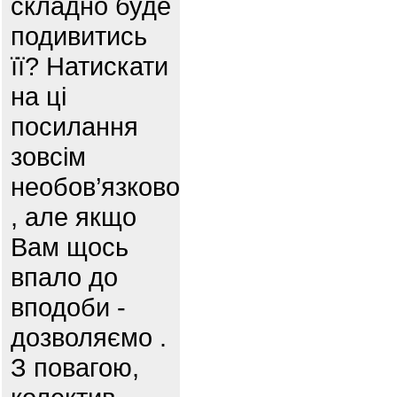
складно буде
подивитись
її? Натискати
на ці
посилання
зовсім
необов’язково
, але якщо
Вам щось
впало до
вподоби -
дозволяємо .
З повагою,