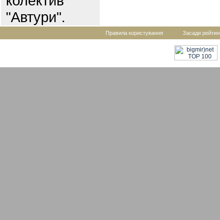
колектив
"Автури".
Правила користування
Засади рейтин