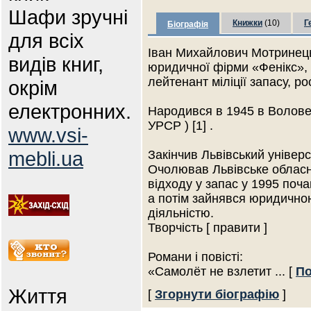
Шафи зручні
Книжки
(10)
Г
Біографія
для всіх
Іван Михайлович Мотринець
видів книг,
юридичної фірми «Фенікс», 
лейтенант міліції запасу, р
окрім
електронних.
Народився в 1945 в Воловец
УРСР ) [1] .
www.vsi-
mebli.ua
Закінчив Львівський універ
Очолював Львівське обласне
відходу у запас у 1995 поч
а потім зайнявся юридично
діяльністю.
Творчість [ правити ]
Романи і повісті:
«Самолёт не взлетит
... [
По
Життя
[
Згорнути біографію
]