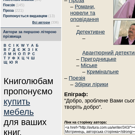
–
Проза
Поезія
(145)
–
Романи,
Проза
(221)
новели та
Пропонується видавцям
(13)
оповідання
Всі автори
(336)
–
Детективне
Автори за першою літерою
прізвища
–
B
C
I
K
W
Y
А
Б
В
Г
Д
Є
Ж
З
І
К
Авантюрний детекти
Л
М
Н
О
П
Р
С
Т
У
Ф
Х
Ц
Ч
Ш
–
Пригодницьке
Щ
Ю
Я
–
Міське
–
Кримінальне
–
Поезія
Книголюбам
–
Збірки лірики
пропонуємо
Епіграф:
купить
"Добро, зроблене Вами сьог
творіть добро".
мебель
для ваших
Лінк на сторінку автора:
книг.