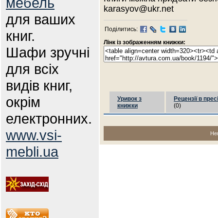
мебель
karasyov@ukr.net
для ваших
Поділитись:
книг.
Лінк із зображенням книжки:
Шафи зручні
для всіх
видів книг,
окрім
Уривок з
Рецензії в прес
книжки
(0)
електронних.
www.vsi-
Не
mebli.ua