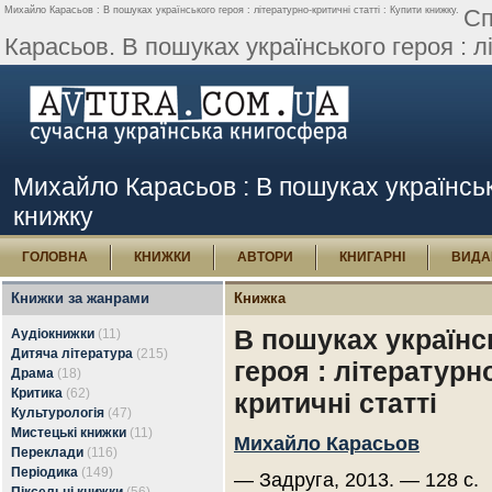
Михайло Карасьов : В пошуках українського героя : літературно-критичні статті : Купити книжку.
Сп
Карасьов. В пошуках українського героя : лі
Михайло Карасьов : В пошуках українсько
книжку
ГОЛОВНА
КНИЖКИ
АВТОРИ
КНИГАРНІ
ВИДА
Книжки за жанрами
Книжка
В пошуках українс
Аудіокнижки
(11)
Дитяча література
(215)
героя : літературн
Драма
(18)
Критика
(62)
критичні статті
Культурологія
(47)
Мистецькі книжки
(11)
Михайло Карасьов
Переклади
(116)
Періодика
(149)
— Задруга, 2013. — 128 с.