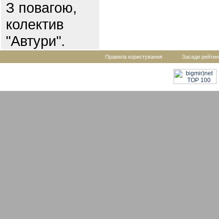
З повагою,
колектив
"Автури".
Правила користування
Засади рейтин