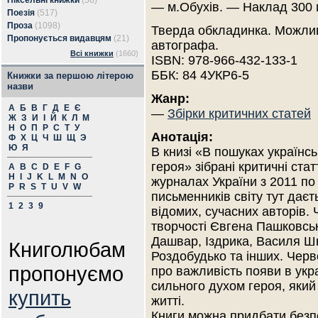
Піксельні книжки
(56)
— м.Обухів. — Наклад 300 
Поезія
(517)
Проза
(1098)
Тверда обкладинка. Можлив
Пропонується видавцям
(21)
автографа.
Всі книжки
(1660)
ISBN: 978-966-432-133-1
ББК: 84 4УКР6-5
Книжки за першою літерою
назви
Жанр:
А
Б
В
Г
Д
Е
Є
—
Збірки критичних статей
Ж
З
И
І
Й
К
Л
М
Н
О
П
Р
С
Т
У
Анотація:
Ф
Х
Ц
Ч
Ш
Щ
Э
Ю
Я
В книзі «В пошуках українсь
героя» зібрані критичні стат
A
B
C
D
E
F
G
H
I
J
K
L
M
N
O
журналах України з 2011 по
P
R
S
T
U
V
W
письменників світу тут даєт
1
2
3
9
відомих, сучасних авторів.
творчості Євгена Пашковськ
Дашвар, Іздрика, Василя Ш
Книголюбам
Роздобудько та інших. Чер
пропонуємо
про важливість появи в укра
сильного духом героя, який 
купить
житті.
Книги можна придбати безп