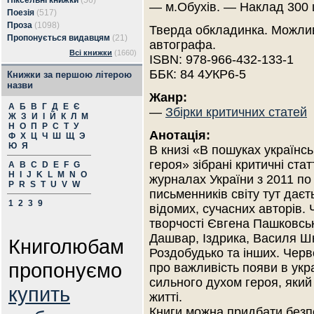
Піксельні книжки
(56)
— м.Обухів. — Наклад 300 
Поезія
(517)
Проза
(1098)
Тверда обкладинка. Можлив
Пропонується видавцям
(21)
автографа.
Всі книжки
(1660)
ISBN: 978-966-432-133-1
ББК: 84 4УКР6-5
Книжки за першою літерою
назви
Жанр:
А
Б
В
Г
Д
Е
Є
—
Збірки критичних статей
Ж
З
И
І
Й
К
Л
М
Н
О
П
Р
С
Т
У
Анотація:
Ф
Х
Ц
Ч
Ш
Щ
Э
Ю
Я
В книзі «В пошуках українсь
героя» зібрані критичні стат
A
B
C
D
E
F
G
H
I
J
K
L
M
N
O
журналах України з 2011 по
P
R
S
T
U
V
W
письменників світу тут даєт
1
2
3
9
відомих, сучасних авторів.
творчості Євгена Пашковськ
Дашвар, Іздрика, Василя Ш
Книголюбам
Роздобудько та інших. Чер
пропонуємо
про важливість появи в укра
сильного духом героя, який 
купить
житті.
Книги можна придбати безп