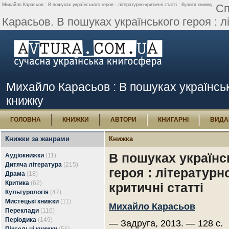
Михайло Карасьов : В пошуках українського героя : літературно-критичні статті : Купити книжку.
Сп
Карасьов. В пошуках українського героя : лі
Михайло Карасьов : В пошуках українсько
книжку
ГОЛОВНА
КНИЖКИ
АВТОРИ
КНИГАРНІ
ВИДА
Книжки за жанрами
Книжка
В пошуках українс
Аудіокнижки
(11)
Дитяча література
(215)
героя : літературн
Драма
(18)
Критика
(62)
критичні статті
Культурологія
(47)
Мистецькі книжки
(11)
Михайло Карасьов
Переклади
(116)
Періодика
(149)
— Задруга, 2013. — 128 с.