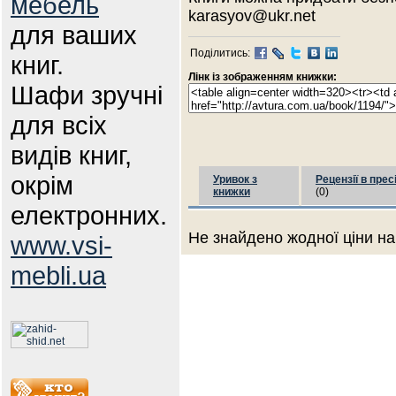
мебель
karasyov@ukr.net
для ваших
Поділитись:
книг.
Лінк із зображенням книжки:
Шафи зручні
для всіх
видів книг,
окрім
Уривок з
Рецензії в прес
книжки
(0)
електронних.
Не знайдено жодної ціни на
www.vsi-
mebli.ua