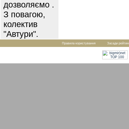
дозволяємо .
З повагою,
колектив
"Автури".
Правила користування
Засади рейтин