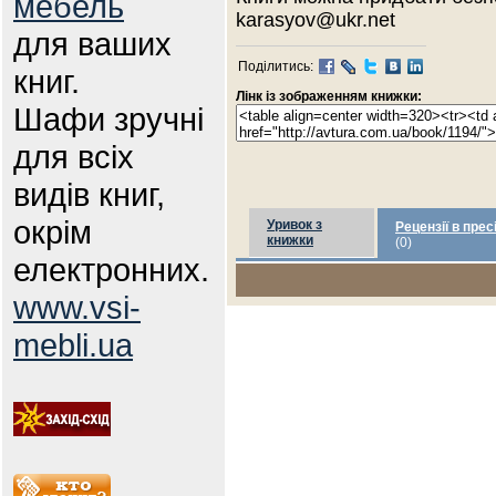
мебель
karasyov@ukr.net
для ваших
Поділитись:
книг.
Лінк із зображенням книжки:
Шафи зручні
для всіх
видів книг,
окрім
Уривок з
Рецензії в прес
книжки
(0)
електронних.
www.vsi-
mebli.ua