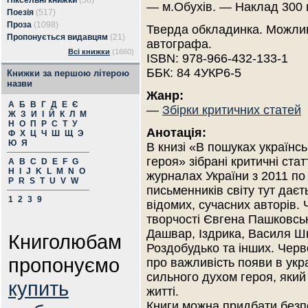
Піксельні книжки
(56)
— м.Обухів. — Наклад 300 
Поезія
(517)
Проза
(1098)
Тверда обкладинка. Можлив
Пропонується видавцям
(21)
автографа.
Всі книжки
(1660)
ISBN: 978-966-432-133-1
ББК: 84 4УКР6-5
Книжки за першою літерою
назви
Жанр:
А
Б
В
Г
Д
Е
Є
—
Збірки критичних статей
Ж
З
И
І
Й
К
Л
М
Н
О
П
Р
С
Т
У
Анотація:
Ф
Х
Ц
Ч
Ш
Щ
Э
Ю
Я
В книзі «В пошуках українсь
героя» зібрані критичні стат
A
B
C
D
E
F
G
H
I
J
K
L
M
N
O
журналах України з 2011 по
P
R
S
T
U
V
W
письменників світу тут даєт
1
2
3
9
відомих, сучасних авторів.
творчості Євгена Пашковськ
Дашвар, Іздрика, Василя Ш
Книголюбам
Роздобудько та інших. Чер
пропонуємо
про важливість появи в укра
сильного духом героя, який 
купить
житті.
Книги можна придбати безп