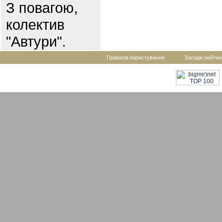
З повагою,
колектив
"Автури".
Правила користування
Засади рейтин