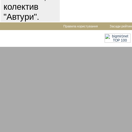
колектив
"Автури".
Правила користування
Засади рейтин