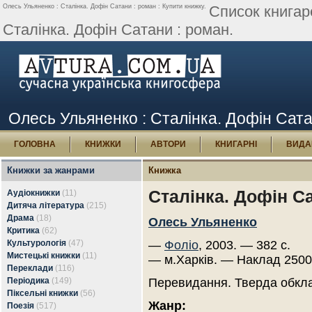
Олесь Ульяненко : Сталінка. Дофін Сатани : роман : Купити книжку.
Список книгар
Сталінка. Дофін Сатани : роман.
Олесь Ульяненко : Сталінка. Дофін Сата
ГОЛОВНА
КНИЖКИ
АВТОРИ
КНИГАРНІ
ВИДА
Книжки за жанрами
Книжка
Сталінка. Дофін С
Аудіокнижки
(11)
Дитяча література
(215)
Драма
(18)
Олесь Ульяненко
Критика
(62)
Культурологія
(47)
—
Фоліо
, 2003. — 382 с.
Мистецькі книжки
(11)
— м.Харків. — Наклад 2500
Переклади
(116)
Періодика
(149)
Перевидання. Тверда обкл
Піксельні книжки
(56)
Жанр:
Поезія
(517)