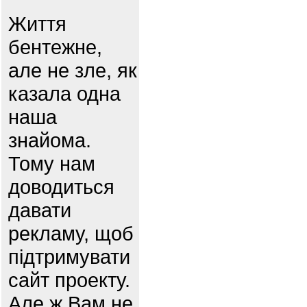
Життя
бентежне,
але не зле, як
казала одна
наша
знайома.
Тому нам
доводиться
давати
рекламу, щоб
підтримувати
сайт проекту.
Але ж Вам не