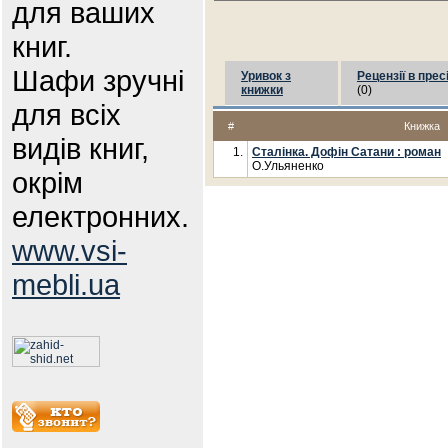
для ваших
книг.
Шафи зручні
Уривок з
Рецензії в прес
книжки
(0)
для всіх
#
Книжка
видів книг,
1.
Сталінка. Дофін Сатани : роман
О.Ульяненко
окрім
електронних.
www.vsi-
mebli.ua