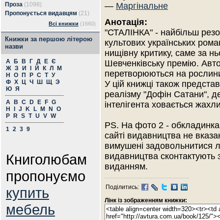
Проза
(1098)
—
Маргінальне
Пропонується видавцям
(21)
Анотація:
Всі книжки
(1660)
"СТАЛІНКА" - найбільш резо
Книжки за першою літерою
культових українських рома
назви
нищівну критику, саме за н
А
Б
В
Г
Д
Е
Є
Шевченківську премію. Авт
Ж
З
И
І
Й
К
Л
М
перетворюються на рослини.
Н
О
П
Р
С
Т
У
Ф
Х
Ц
Ч
Ш
Щ
Э
У цій книжці також предст
Ю
Я
реалізму "Дофін Сатани", 
A
B
C
D
E
F
G
інтелігента ховається жахл
H
I
J
K
L
M
N
O
P
R
S
T
U
V
W
PS. На фото 2 - обкладинка
1
2
3
9
сайті видавництва не вказан
вимушені задовольнитися л
Книголюбам
видавництва сконтактують 
виданням.
пропонуємо
Поділитись:
купить
Лінк із зображенням книжки:
мебель