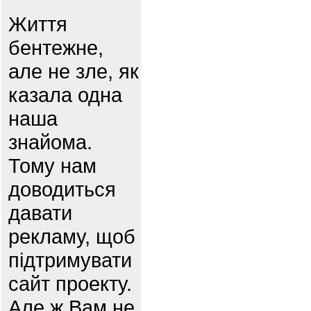
Життя
бентежне,
але не зле, як
казала одна
наша
знайома.
Тому нам
доводиться
давати
рекламу, щоб
підтримувати
сайт проекту.
Але ж Вам не