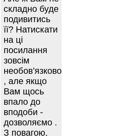
складно буде
подивитись
її? Натискати
на ці
посилання
зовсім
необов’язково
, але якщо
Вам щось
впало до
вподоби -
дозволяємо .
З повагою,