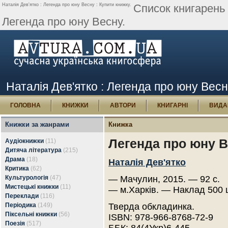
Наталія Дев'ятко : Легенда про юну Весну : Купити книжку.
Список книгарень
Легенда про юну Весну.
Наталія Дев'ятко : Легенда про юну Весн
ГОЛОВНА
КНИЖКИ
АВТОРИ
КНИГАРНІ
ВИДА
Книжки за жанрами
Книжка
Легенда про юну 
Аудіокнижки
(11)
Дитяча література
(215)
Драма
(18)
Наталія Дев'ятко
Критика
(62)
Культурологія
(47)
— Мачулин, 2015. — 92 с.
Мистецькі книжки
(11)
— м.Харків. — Наклад 500 
Переклади
(116)
Періодика
(149)
Тверда обкладинка.
Піксельні книжки
(56)
ISBN: 978-966-8768-72-9
Поезія
(517)