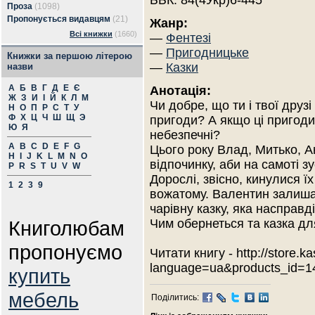
ББК: 84(4Укр)6-445
Проза
(1098)
Пропонується видавцям
(21)
Жанр:
Всі книжки
(1660)
—
Фентезі
—
Пригодницьке
Книжки за першою літерою
—
Казки
назви
А
Б
В
Г
Д
Е
Є
Анотація:
Ж
З
И
І
Й
К
Л
М
Чи добре, що ти і твої друз
Н
О
П
Р
С
Т
У
Ф
Х
Ц
Ч
Ш
Щ
Э
пригоди? А якщо ці пригоди
Ю
Я
небезпечні?
A
B
C
D
E
F
G
Цього року Влад, Митько, А
H
I
J
K
L
M
N
O
відпочинку, аби на самоті зу
P
R
S
T
U
V
W
Дорослі, звісно, кинулися 
1
2
3
9
вожатому. Валентин залишає
чарівну казку, яка насправд
Книголюбам
Чим обернеться та казка для 
пропонуємо
Читати книгу - http://store.
language=ua&products_id=1
купить
мебель
Поділитись: