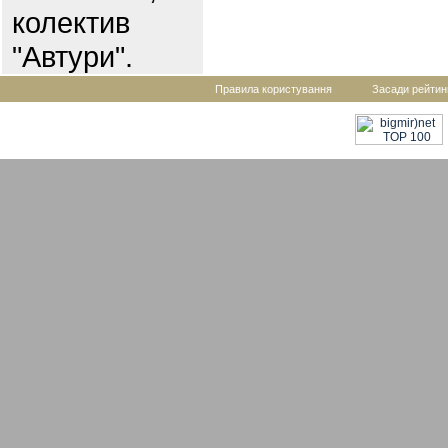
колектив
"Автури".
Правила користування
Засади рейтин