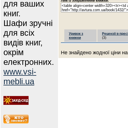
Лінк із зображенням книжки:
для ваших
книг.
Шафи зручні
для всіх
Уривок з
Рецензії в прес
книжки
(3)
видів книг,
окрім
Не знайдено жодної ціни на
електронних.
www.vsi-
mebli.ua