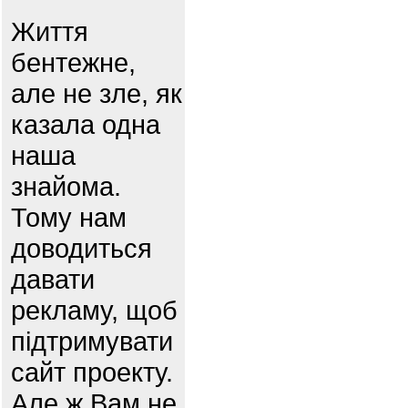
Життя
бентежне,
але не зле, як
казала одна
наша
знайома.
Тому нам
доводиться
давати
рекламу, щоб
підтримувати
сайт проекту.
Але ж Вам не