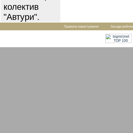
колектив
"Автури".
Правила користування
Засади рейтин