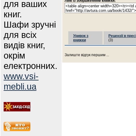
Лінк із зображенням книжки:
для ваших
книг.
Шафи зручні
для всіх
Уривок з
Рецензії в прес
книжки
(3)
видів книг,
окрім
Залиште відгук першим ...
електронних.
www.vsi-
mebli.ua