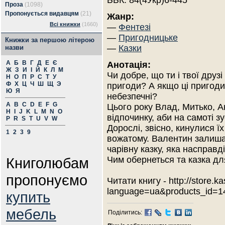
ББК: 84(4Укр)6-445
Проза
(1098)
Пропонується видавцям
(21)
Жанр:
Всі книжки
(1660)
—
Фентезі
—
Пригодницьке
Книжки за першою літерою
—
Казки
назви
А
Б
В
Г
Д
Е
Є
Анотація:
Ж
З
И
І
Й
К
Л
М
Чи добре, що ти і твої друз
Н
О
П
Р
С
Т
У
Ф
Х
Ц
Ч
Ш
Щ
Э
пригоди? А якщо ці пригоди
Ю
Я
небезпечні?
A
B
C
D
E
F
G
Цього року Влад, Митько, А
H
I
J
K
L
M
N
O
відпочинку, аби на самоті зу
P
R
S
T
U
V
W
Дорослі, звісно, кинулися 
1
2
3
9
вожатому. Валентин залишає
чарівну казку, яка насправд
Книголюбам
Чим обернеться та казка для 
пропонуємо
Читати книгу - http://store.
language=ua&products_id=1
купить
мебель
Поділитись: