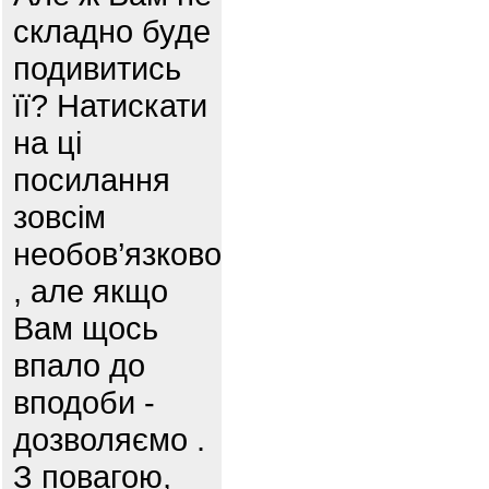
складно буде
подивитись
її? Натискати
на ці
посилання
зовсім
необов’язково
, але якщо
Вам щось
впало до
вподоби -
дозволяємо .
З повагою,