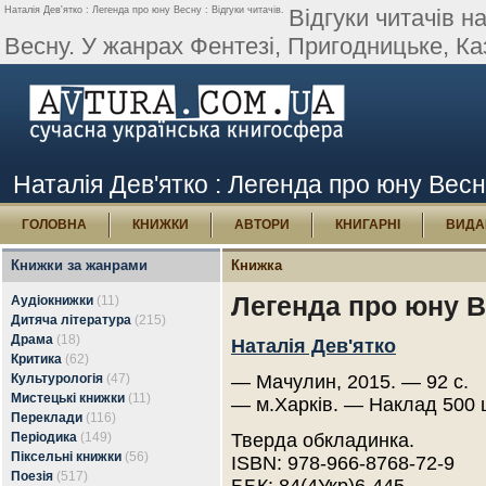
Наталія Дев'ятко : Легенда про юну Весну : Відгуки читачів.
Відгуки читачів 
Весну. У жанрах Фентезі, Пригодницьке, Ка
Наталія Дев'ятко : Легенда про юну Весну
ГОЛОВНА
КНИЖКИ
АВТОРИ
КНИГАРНІ
ВИДА
Книжки за жанрами
Книжка
Легенда про юну 
Аудіокнижки
(11)
Дитяча література
(215)
Драма
(18)
Наталія Дев'ятко
Критика
(62)
Культурологія
(47)
— Мачулин, 2015. — 92 с.
Мистецькі книжки
(11)
— м.Харків. — Наклад 500 
Переклади
(116)
Періодика
(149)
Тверда обкладинка.
Піксельні книжки
(56)
ISBN: 978-966-8768-72-9
Поезія
(517)