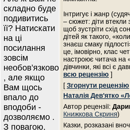
складно буде
Інтригує і жанр (судяч
подивитись
– сюжет: діти втекли 
її? Натискати
щоб зустріти схід со
на ці
дітей як такого, «кол
знаєш смаку підлості
посилання
це, імовірно, клас ч
зовсім
настроює читача на «
необов’язково
дівчинки, які всі є д
всю рецензію
]
, але якщо
[
Згорнути рецензію
Вам щось
Наталія Дев'ятко «
впало до
вподоби -
Автор рецензії:
Дари
Книжкова Скриня
)
дозволяємо .
Казки, розказані вноч
З повагою,