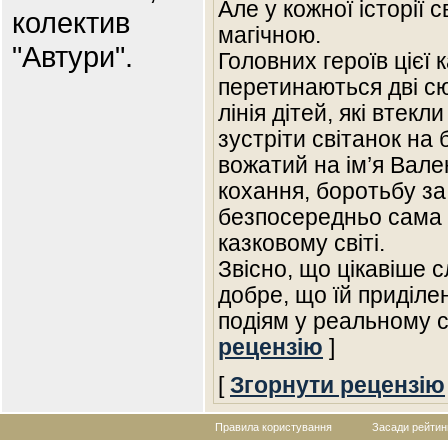
Але у кожної історії 
колектив
магічною.
"Автури".
Головних героїв цієї к
перетинаються дві сюже
лінія дітей, які втек
зустріти світанок на 
вожатий на ім’я Вале
кохання, боротьбу за 
безпосередньо сама і
казковому світі.
Звісно, що цікавіше с
добре, що їй приділе
подіям у реальному с
рецензію
]
[
Згорнути рецензію
Правила користування
Засади рейтин