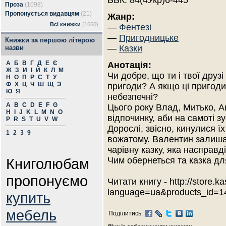
ББК: 84(4Укр)6-445
Проза
(1098)
Пропонується видавцям
(21)
Жанр:
Всі книжки
(1660)
—
Фентезі
—
Пригодницьке
Книжки за першою літерою
—
Казки
назви
А
Б
В
Г
Д
Е
Є
Анотація:
Ж
З
И
І
Й
К
Л
М
Чи добре, що ти і твої друз
Н
О
П
Р
С
Т
У
Ф
Х
Ц
Ч
Ш
Щ
Э
пригоди? А якщо ці пригоди
Ю
Я
небезпечні?
A
B
C
D
E
F
G
Цього року Влад, Митько, А
H
I
J
K
L
M
N
O
відпочинку, аби на самоті зу
P
R
S
T
U
V
W
Дорослі, звісно, кинулися 
1
2
3
9
вожатому. Валентин залишає
чарівну казку, яка насправд
Книголюбам
Чим обернеться та казка для 
пропонуємо
Читати книгу - http://store.
language=ua&products_id=1
купить
мебель
Поділитись: