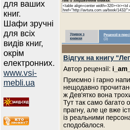
Лінк із зображенням книжки:
для ваших
книг.
Шафи зручні
для всіх
Уривок з
Рецензії в прес
книжки
(3)
видів книг,
окрім
Відгук на книгу "Л
електронних.
Автор рецензії:
i_am
www.vsi-
Приємно і гарно напи
mebli.ua
нещодавно прочитано
ж Дев'ятко вона трох
Тут так само багато о
прагну, але це вже і
із реальними персона
сподобалося.