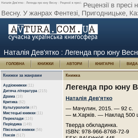
Наталія Дев'ятко : Легенда про юну Весну : Рецензії в пресі.
Рецензії в пресі
Весну. У жанрах Фентезі, Пригодницьке, Казк
Наталія Дев'ятко : Легенда про юну Весну
ГОЛОВНА
КНИЖКИ
АВТОРИ
КНИГАРНІ
ВИДА
Книжки за жанрами
Книжка
Легенда про юну 
Аудіокнижки
(11)
Дитяча література
(215)
Драма
(18)
Наталія Дев'ятко
Критика
(62)
Культурологія
(47)
— Мачулин, 2015. — 92 с.
Мистецькі книжки
(11)
— м.Харків. — Наклад 500 
Переклади
(116)
Періодика
(149)
Тверда обкладинка.
Піксельні книжки
(56)
ISBN: 978-966-8768-72-9
Поезія
(517)