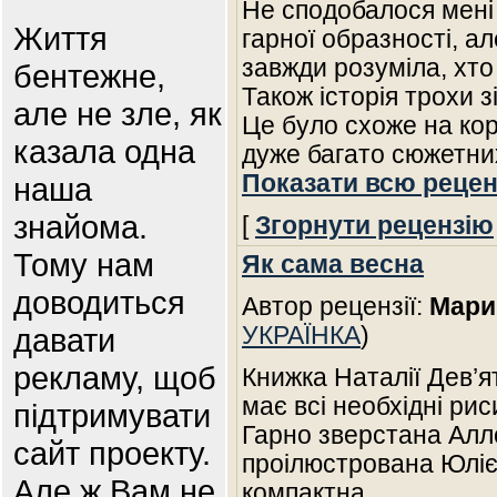
Не сподобалося мені 
Життя
гарної образності, а
завжди розуміла, хто 
бентежне,
Також історія трохи з
але не зле, як
Це було схоже на коро
казала одна
дуже багато сюжетних
Показати всю рецен
наша
знайома.
[
Згорнути рецензію
Тому нам
Як сама весна
доводиться
Автор рецензії:
Мари
давати
УКРАЇНКА
)
рекламу, щоб
Книжка Наталії Дев’
має всі необхідні ри
підтримувати
Гарно зверстана Алл
сайт проекту.
проілюстрована Юліє
Але ж Вам не
компактна.