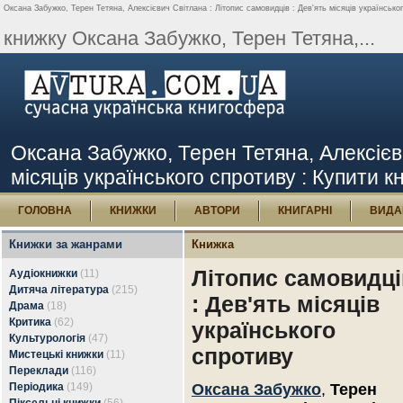
Оксана Забужко, Терен Тетяна, Алексієвич Світлана : Літопис самовидців : Дев'ять місяців українськог
книжку Оксана Забужко, Терен Тетяна,...
Оксана Забужко, Терен Тетяна, Алексієви
місяців українського спротиву : Купити к
ГОЛОВНА
КНИЖКИ
АВТОРИ
КНИГАРНІ
ВИДА
Книжки за жанрами
Книжка
Літопис самовидці
Аудіокнижки
(11)
Дитяча література
(215)
: Дев'ять місяців
Драма
(18)
Критика
(62)
українського
Культурологія
(47)
спротиву
Мистецькі книжки
(11)
Переклади
(116)
Періодика
(149)
Оксана Забужко
,
Терен