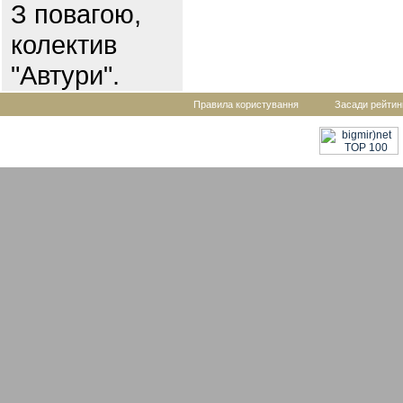
З повагою,
колектив
"Автури".
Правила користування
Засади рейтин