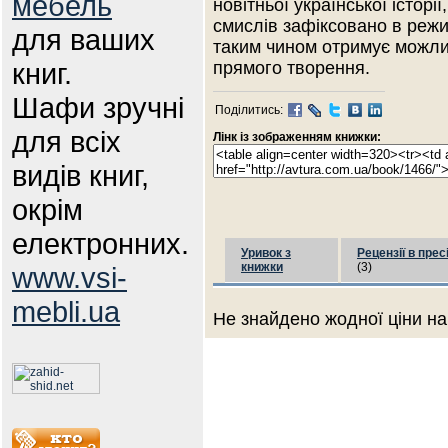
мебель
новітньої української історії
смислів зафіксовано в реж
для ваших
таким чином отримує можливі
книг.
прямого творення.
Шафи зручні
Поділитись:
для всіх
Лінк із зображенням книжки:
видів книг,
окрім
електронних.
Уривок з
Рецензії в прес
книжки
(3)
www.vsi-
mebli.ua
Не знайдено жодної ціни на