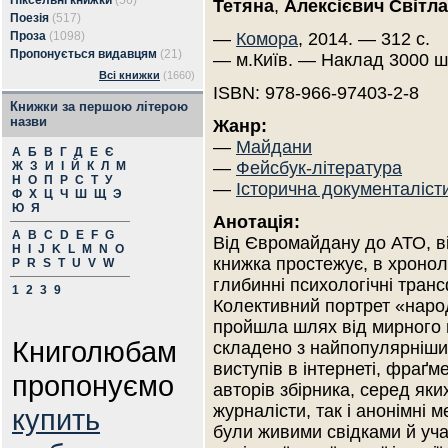
Піксельні книжки
(56)
Тетяна
,
Алексієвич Світл
Поезія
(517)
Проза
(1098)
—
Комора
, 2014. — 312 с.
Пропонується видавцям
(21)
— м.Київ. — Наклад 3000 ш
Всі книжки
(1660)
ISBN: 978-966-97403-2-8
Книжки за першою літерою
назви
Жанр:
—
Майдани
А
Б
В
Г
Д
Е
Є
—
Фейсбук-література
Ж
З
И
І
Й
К
Л
М
Н
О
П
Р
С
Т
У
—
Історична документаліст
Ф
Х
Ц
Ч
Ш
Щ
Э
Ю
Я
Анотація:
A
B
C
D
E
F
G
Від Євромайдану до АТО, ві
H
I
J
K
L
M
N
O
книжка простежує, в хроноло
P
R
S
T
U
V
W
глибинні психологічні транс
1
2
3
9
Колективний портрет «народ
пройшла шлях від мирного п
Книголюбам
складено з найпопулярніших
виступів в інтернеті, фраґме
пропонуємо
авторів збірника, серед яки
журналісти, так і анонімні м
купить
були живими свідками й уч