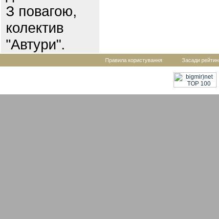
З повагою,
колектив
"Автури".
Правила користування
Засади рейтин