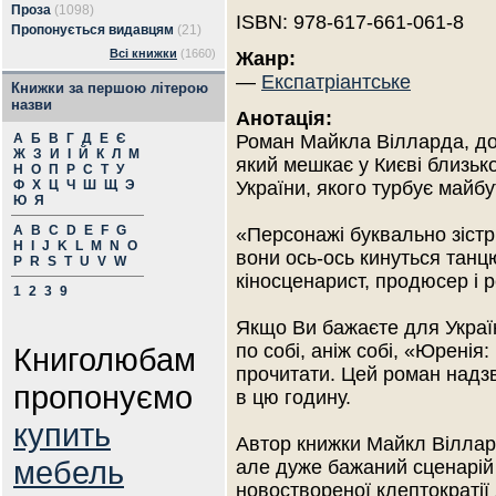
Проза
(1098)
ISBN: 978-617-661-061-8
Пропонується видавцям
(21)
Всі книжки
(1660)
Жанр:
—
Експатріантське
Книжки за першою літерою
назви
Анотація:
А
Б
В
Г
Д
Е
Є
Роман Майкла Вілларда, до
Ж
З
И
І
Й
К
Л
М
який мешкає у Києві близьк
Н
О
П
Р
С
Т
У
Ф
Х
Ц
Ч
Ш
Щ
Э
України, якого турбує майбу
Ю
Я
A
B
C
D
E
F
G
«Персонажі буквально зістр
H
I
J
K
L
M
N
O
вони ось-ось кинуться танц
P
R
S
T
U
V
W
кіносценарист, продюсер і 
1
2
3
9
Якщо Ви бажаєте для Украї
по собі, аніж собі, «Юренія
Книголюбам
прочитати. Цей роман надзв
пропонуємо
в цю годину.
купить
Автор книжки Майкл Віллар
мебель
але дуже бажаний сценарій 
новоствореної клептократії