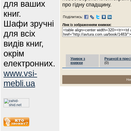
для ваших
про гідну спадщину.
книг.
Поділитись:
Шафи зручні
Лінк із зображенням книжки:
для всіх
видів книг,
окрім
Уривок з
Рецензії в прес
електронних.
книжки
(0)
www.vsi-
Не
mebli.ua