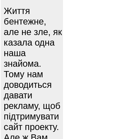
Життя
бентежне,
але не зле, як
казала одна
наша
знайома.
Тому нам
доводиться
давати
рекламу, щоб
підтримувати
сайт проекту.
Але ж Вам