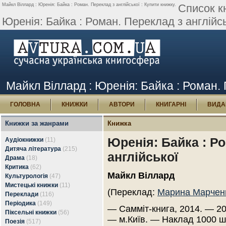
Майкл Віллард : Юренія: Байка : Роман. Переклад з англійської : Купити книжку.
Список к
Юренія: Байка : Роман. Переклад з англійсь
Майкл Віллард : Юренія: Байка : Роман. 
ГОЛОВНА
КНИЖКИ
АВТОРИ
КНИГАРНІ
ВИДА
Книжки за жанрами
Книжка
Юренія: Байка : Р
Аудіокнижки
(11)
Дитяча література
(215)
англійської
Драма
(18)
Критика
(62)
Майкл Віллард
Культурологія
(47)
Мистецькі книжки
(11)
(Переклад:
Марина Марчен
Переклади
(116)
Періодика
(149)
— Самміт-книга, 2014. — 20
Піксельні книжки
(56)
— м.Київ. — Наклад 1000 ш
Поезія
(517)