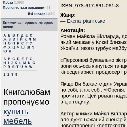
Проза
(1098)
ISBN: 978-617-661-061-8
Пропонується видавцям
(21)
Всі книжки
(1660)
Жанр:
—
Експатріантське
Книжки за першою літерою
назви
Анотація:
А
Б
В
Г
Д
Е
Є
Роман Майкла Вілларда, до
Ж
З
И
І
Й
К
Л
М
який мешкає у Києві близьк
Н
О
П
Р
С
Т
У
Ф
Х
Ц
Ч
Ш
Щ
Э
України, якого турбує майбу
Ю
Я
A
B
C
D
E
F
G
«Персонажі буквально зістр
H
I
J
K
L
M
N
O
вони ось-ось кинуться танц
P
R
S
T
U
V
W
кіносценарист, продюсер і 
1
2
3
9
Якщо Ви бажаєте для Украї
по собі, аніж собі, «Юренія
Книголюбам
прочитати. Цей роман надзв
пропонуємо
в цю годину.
купить
Автор книжки Майкл Віллар
мебель
але дуже бажаний сценарій 
новоствореної клептократії