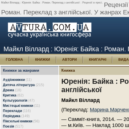
Майкл Віллард : Юренія: Байка : Роман. Переклад з англійської : Рецензії в пресі.
Рецензії
Роман. Переклад з англійської. У жанрах Ек
Майкл Віллард : Юренія: Байка : Роман. П
ГОЛОВНА
КНИЖКИ
АВТОРИ
КНИГАРНІ
ВИДА
Книжки за жанрами
Книжка
Юренія: Байка : Р
Аудіокнижки
(11)
Дитяча література
(215)
англійської
Драма
(18)
Критика
(62)
Майкл Віллард
Культурологія
(47)
Мистецькі книжки
(11)
(Переклад:
Марина Марчен
Переклади
(116)
Періодика
(149)
— Самміт-книга, 2014. — 20
Піксельні книжки
(56)
— м.Київ. — Наклад 1000 ш
Поезія
(517)