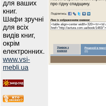
для ваших
про гідну спадщину.
книг.
Поділитись:
Шафи зручні
Лінк із зображенням книжки:
для всіх
видів книг,
окрім
Уривок з
Рецензії в прес
електронних.
книжки
(0)
www.vsi-
mebli.ua