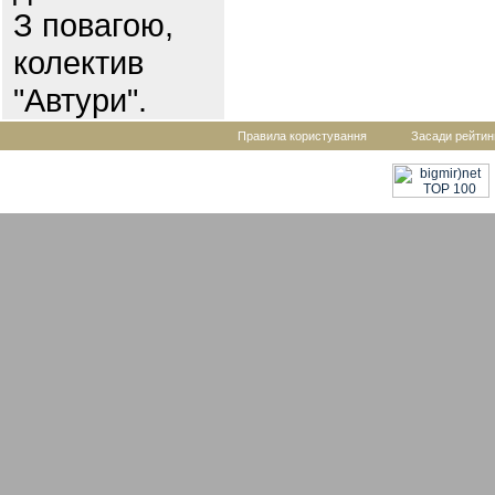
З повагою,
колектив
"Автури".
Правила користування
Засади рейтин