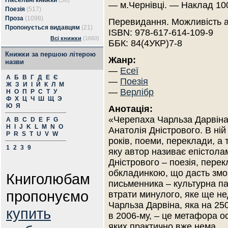
Піксельні книжки
(56)
— м.Чернівці. — Наклад 10
Поезія
(517)
Проза
(1098)
Перевидання. Можливість 
Пропонується видавцям
(21)
ISBN: 978-617-614-109-9
Всі книжки
(1660)
ББК: 84(4УКР)7-8
Книжки за першою літерою
Жанр:
назви
—
Есеї
А
Б
В
Г
Д
Е
Є
—
Поезія
Ж
З
И
І
Й
К
Л
М
—
Верлібр
Н
О
П
Р
С
Т
У
Ф
Х
Ц
Ч
Ш
Щ
Э
Ю
Я
Анотація:
«Черепаха Чарльза Дарвіна
A
B
C
D
E
F
G
H
I
J
K
L
M
N
O
Анатолія Дністрового. В ні
P
R
S
T
U
V
W
років, поеми, переклади, а 
1
2
3
9
яку автор називає епістола
Дністрового – поезія, перек
обкладинкою, що дасть змог
Книголюбам
письменника – культурна па
пропонуємо
втрати минулого, яке ще н
Чарльза Дарвіна, яка на 25
купить
в 2006-му, – це метафора ос
яких практично вже нема.