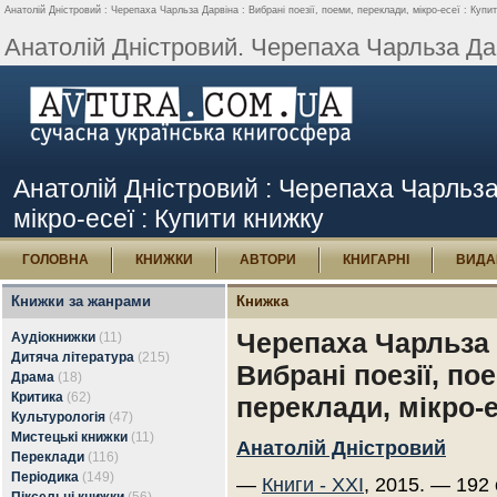
Анатолій Дністровий : Черепаха Чарльза Дарвіна : Вибрані поезії, поеми, переклади, мікро-есеї : Купит
Анатолій Дністровий. Черепаха Чарльза Дар
Анатолій Дністровий : Черепаха Чарльза 
мікро-есеї : Купити книжку
ГОЛОВНА
КНИЖКИ
АВТОРИ
КНИГАРНІ
ВИДА
Книжки за жанрами
Книжка
Черепаха Чарльза 
Аудіокнижки
(11)
Дитяча література
(215)
Вибрані поезії, по
Драма
(18)
Критика
(62)
переклади, мікро-е
Культурологія
(47)
Мистецькі книжки
(11)
Анатолій Дністровий
Переклади
(116)
Періодика
(149)
—
Книги - ХХІ
, 2015. — 192 