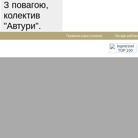
З повагою,
колектив
"Автури".
Правила користування
Засади рейтин