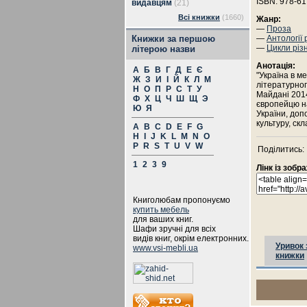
ISBN: 978-61
видавцям
(21)
Всі книжки
(1660)
Жанр:
—
Проза
Книжки за першою
—
Антології 
—
Цикли різ
літерою назви
Анотація:
А
Б
В
Г
Д
Е
Є
"Україна в ме
Ж
З
И
І
Й
К
Л
М
літературног
Н
О
П
Р
С
Т
У
Майдані 2014
Ф
Х
Ц
Ч
Ш
Щ
Э
європейцю на
Ю
Я
України, доп
культуру, скл
A
B
C
D
E
F
G
H
I
J
K
L
M
N
O
P
R
S
T
U
V
W
Поділитись:
1
2
3
9
Лінк із зоб
Книголюбам пропонуємо
купить мебель
для ваших книг.
Шафи зручні для всіх
видів книг, окрім електронних.
Уривок 
www.vsi-mebli.ua
книжки