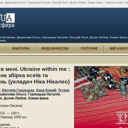
ова, Деркачова Ольга, Гурницька Наталія, Олендій Леся, Долик Любов, Хомин Ірина : Україна в мені. ‪‎Uk
на Белімова, Деркачова Ольга, Гурницька Наталія, Олендій Леся, Долик Любов, Хомин Ірина : У
нижку
И
КНИГАРНІ
ВИДАВНИЦТВА
ПОТОЧНЕ
МІЙ АККА
в мені. ‪‎Ukraine within me :
а збірка есеїв та
нь (укладач Ніка Нікалео)
о
,
Вікторія Гранецька
,
Дара Корній
,
Тетяна
еркачова Ольга
,
Гурницька Наталія
,
ся
,
Долик Любов
,
Хомин Ірина
рухан Оксана)
015. — 100 с.
 Наклад 1000 шт.
адинка.