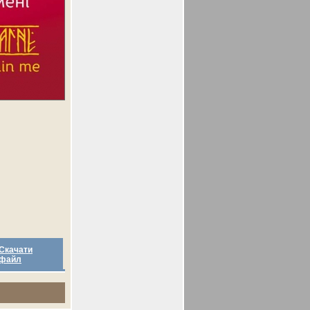
Скачати
файл