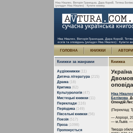
Ніка Нікалео, Вікторія Гранецька, Дара Корній, Тетяна Белім
(укладач Ніка Нікалео) : Купити книжку.
Ніка Нікалео, Вікторія Гранецька, Дара Корній, Тетя
есеїв та оповідань (укладач Ніка Нікалео) : Купити к
ГОЛОВНА
КНИЖКИ
АВТОР
Книжки за жанрами
Книжка
Україна 
Аудіокнижки
(11)
Дитяча література
(215)
Двомовн
Драма
(18)
оповіда
Критика
(62)
Культурологія
(47)
Ніка Нікале
Мистецькі книжки
(11)
Белімова
,
Д
Олендій Ле
Переклади
(116)
Періодика
(149)
(Переклад: Т
Піксельні книжки
(56)
— Апріорі, 2
Поезія
(517)
— м.Львів. —
Проза
(1098)
Тверда обкл
Пропонується