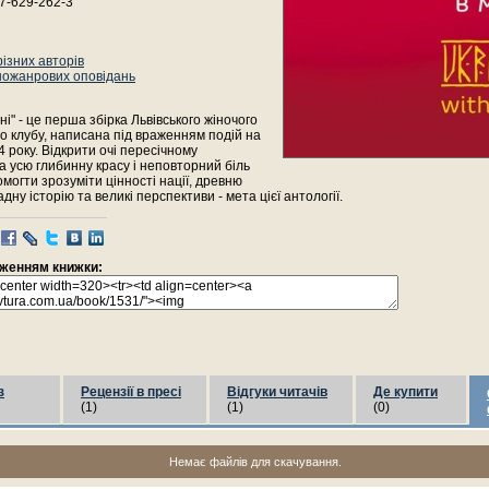
7-629-262-3
різних авторів
ножанрових оповідань
ні" - це перша збірка Львівського жіночого
о клубу, написана під враженням подій на
 року. Відкрити очі пересічному
 усю глибинну красу і неповторний біль
омогти зрозуміти цінності нації, древню
адну історію та великі перспективи - мета цієї антології.
раженням книжки:
з
Рецензії в пресі
Відгуки читачів
Де купити
(1)
(1)
(0)
Немає файлів для скачування.