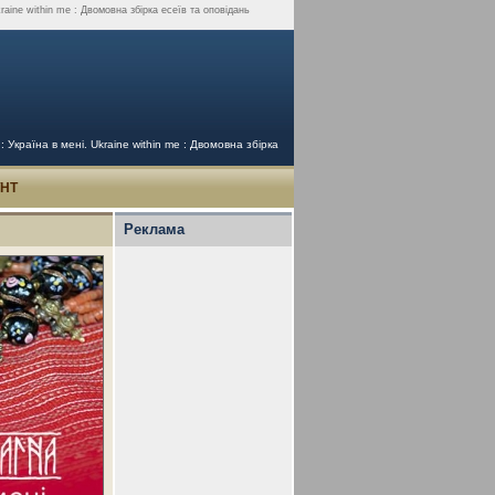
raine within me : Двомовна збірка есеїв та оповідань
країна в мені. ‪‎Ukraine within me : Двомовна збірка
УНТ
Реклама