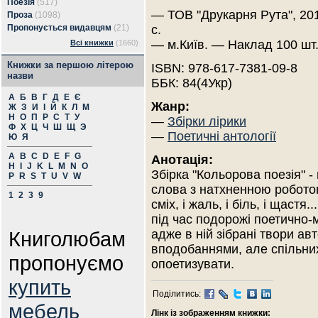
Поезія
(517)
— ТОВ "Друкарня Рута", 20
Проза
(1098)
Пропонується видавцям
(21)
с.
— м.Київ. — Наклад 100 шт
Всі книжки
(1660)
Книжки за першою літерою
ISBN: 978-617-7381-09-8
назви
ББК: 84(4Укр)
А
Б
В
Г
Д
Е
Є
Жанр:
Ж
З
И
І
Й
К
Л
М
Н
О
П
Р
С
Т
У
—
Збірки лірики
Ф
Х
Ц
Ч
Ш
Щ
Э
—
Поетичні антології
Ю
Я
A
B
C
D
E
F
G
Анотація:
H
I
J
K
L
M
N
O
Збірка "Кольорова поезія" 
P
R
S
T
U
V
W
слова з натхненною роботою
1
2
3
9
сміх, і жаль, і біль, і щастя
під час подорожі поетично-м
Книголюбам
адже в ній зібрані твори авт
вподобаннями, але спільних 
пропонуємо
опоетизувати.
купить
Поділитись:
мебель
Лінк із зображенням книжки: