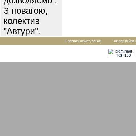
дозволяємо .
З повагою,
колектив
"Автури".
Правила користування
Засади рейтин