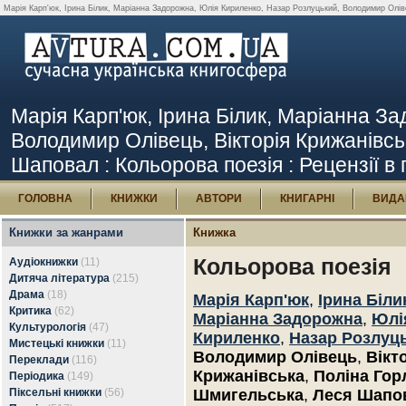
Марія Карп'юк, Ірина Білик, Маріанна Задорожна, Юлія Кириленко, Назар Розлуцький, Володимир Олівец
Марія Карп'юк, Ірина Білик, Маріанна З
Володимир Олівець, Вікторія Крижанівсь
Шаповал : Кольорова поезія : Рецензії в 
ГОЛОВНА
КНИЖКИ
АВТОРИ
КНИГАРНІ
ВИДА
Книжки за жанрами
Книжка
Кольорова поезія
Аудіокнижки
(11)
Дитяча література
(215)
Драма
(18)
Марія Карп'юк
,
Ірина Біли
Критика
(62)
Маріанна Задорожна
,
Юлі
Культурологія
(47)
Кириленко
,
Назар Розлуц
Мистецькі книжки
(11)
Володимир Олівець
,
Вікт
Переклади
(116)
Крижанівська
,
Поліна Гор
Періодика
(149)
Піксельні книжки
(56)
Шмигельська
,
Леся Шапо