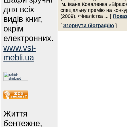
ім. Івана Коваленка «Віршо
для всіх
спеціальну премію на конку
(2009). Фіналістка
... [
Показ
видів книг,
[
Згорнути біографію
]
окрім
електронних.
www.vsi-
mebli.ua
Життя
бентежне,