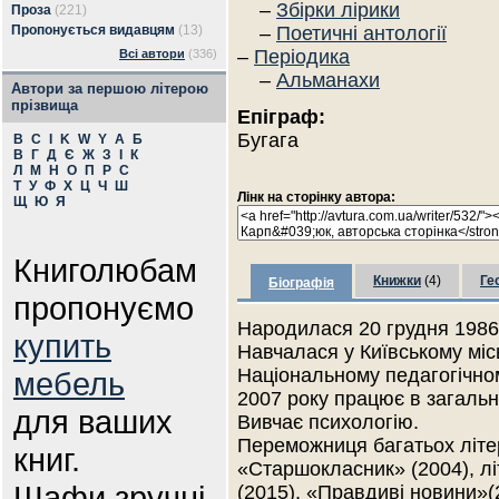
–
Збірки лірики
Проза
(221)
Пропонується видавцям
(13)
–
Поетичні антології
–
Періодика
Всі автори
(336)
–
Альманахи
Автори за першою літерою
прізвища
Епіграф:
Бугага
B
C
I
K
W
Y
А
Б
В
Г
Д
Є
Ж
З
І
К
Л
М
Н
О
П
Р
С
Т
У
Ф
Х
Ц
Ч
Ш
Лінк на сторінку автора:
Щ
Ю
Я
Книголюбам
Книжки
(4)
Ге
Біографія
пропонуємо
Народилася 20 грудня 1986 
купить
Навчалася у Київському міс
Національному педагогічном
мебель
2007 року працює в загальн
для ваших
Вивчає психологію.
Переможниця багатьох літер
книг.
«Старшокласник» (2004), лі
Шафи зручні
(2015), «Правдиві новини»(