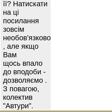
її? Натискати
на ці
посилання
зовсім
необов’язково
, але якщо
Вам
щось впало
до вподоби -
дозволяємо .
З повагою,
колектив
"Автури".