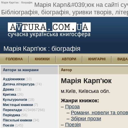
Марія Карп'юк : біографія.
Марія Карп&#039;юк на сайті суч
Бібліографія, біографія, уривки творів, літе
Марія Карп'юк : біографія
ГОЛОВНА
КНИЖКИ
АВТОРИ
КНИГАРНІ
ВИДА
Автори за жанрами
Автор
Марія Карп'юк
Аудіокнижки
(10)
Дитяча література
(74)
Драма
(13)
м.Київ, Київська обл.
Критика
(26)
Культурологія
(18)
Жанри книжок:
Мистецькі книжки
(7)
–
Проза
Переклади
(4294967266)
–
Романи, новели та опо
Періодика
(56)
–
Збірки прози
Піксельні книжки
(34)
–
Поезія
Поезія
(145)