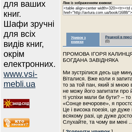
для ваших
Лінк із зображенням книжки:
книг.
Шафи зручні
для всіх
Рецензії в прес
Уривок з
видів книг,
(0)
книжки
окрім
ПРОМОВА ІГОРЯ КАЛИНЦЯ
БОГДАНА ЗАВІДНЯКА
електронних.
www.vsi-
Ми зустрілися десь ще мин
Віталися. Вже коли я запи
mebli.ua
то за той пан, який зі мною 
не можу його запитати про й
ті успіхи мали би бути? – т
«Сонце вечорове», я прост
Це і висока поезія, це дуже 
всякому разі, це дуже дост
Слухайте, та чому ви мені
.
[
Згорнути уривок
]