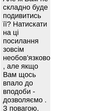
складно буде
подивитись
її? Натискати
на ці
посилання
зовсім
необов’язково
, але якщо
Вам щось
впало до
вподоби -
дозволяємо .
З повагою,