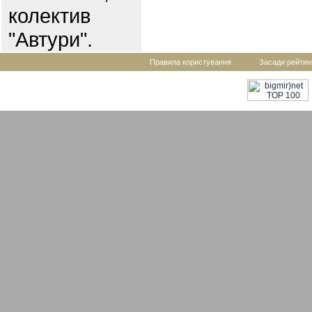
колектив
"Автури".
Правила користування
Засади рейтин