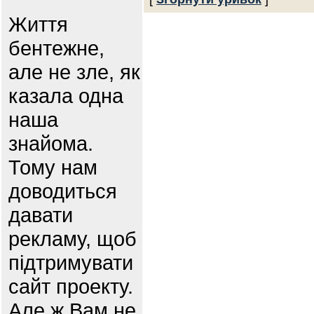
Життя
бентежне,
але не зле, як
казала одна
наша
знайома.
Тому нам
доводиться
давати
рекламу, щоб
підтримувати
сайт проекту.
Але ж Вам не