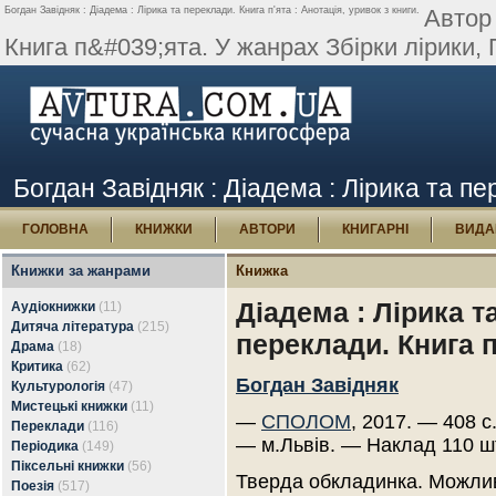
Богдан Завідняк : Діадема : Лірика та переклади. Книга п'ята : Анотація, уривок з книги.
Автор 
Книга п&#039;ята. У жанрах Збірки лірики, П
Богдан Завідняк : Діадема : Лірика та пер
ГОЛОВНА
КНИЖКИ
АВТОРИ
КНИГАРНІ
ВИДА
Книжки за жанрами
Книжка
Діадема : Лірика т
Аудіокнижки
(11)
Дитяча література
(215)
переклади. Книга п
Драма
(18)
Критика
(62)
Богдан Завідняк
Культурологія
(47)
Мистецькі книжки
(11)
—
СПОЛОМ
, 2017. — 408 с
Переклади
(116)
— м.Львів. — Наклад 110 ш
Періодика
(149)
Піксельні книжки
(56)
Тверда обкладинка. Можлив
Поезія
(517)