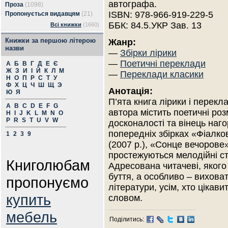
автографа.
Проза
(1098)
ISBN: 978-966-919-229-5
Пропонується видавцям
(21)
ББК: 84.5.УКР Зав. 13
Всі книжки
(1660)
Книжки за першою літерою
Жанр:
назви
—
Збірки лірики
—
Поетичні переклади
А
Б
В
Г
Д
Е
Є
Ж
З
И
І
Й
К
Л
М
—
Переклади класики
Н
О
П
Р
С
Т
У
Ф
Х
Ц
Ч
Ш
Щ
Э
Анотація:
Ю
Я
П’ята книга лірики і перекл
A
B
C
D
E
F
G
автора містить поетичні роз
H
I
J
K
L
M
N
O
P
R
S
T
U
V
W
досконалості та вінець наго
попередніх збірках «Фіалко
1
2
3
9
(2007 р.), «Сонце вечорове»
простежуються мелодійні стр
Книголюбам
Адресована читачеві, якого
буття, а особливо – вихова
пропонуємо
літератури, усім, хто цікав
купить
словом.
мебель
Поділитись: