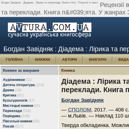
Богдан Завідняк : Діадема : Лірика та переклади. Книга п'ята : Рецензії в пресі.
Рецензії 
та переклади. Книга п&#039;ята. У жанрах Зб
Богдан Завідняк : Діадема : Лірика та пер
ГОЛОВНА
КНИЖКИ
АВТОРИ
КНИГАРНІ
ВИДА
Книжки за жанрами
Книжка
Діадема : Лірика т
Аудіокнижки
(11)
Дитяча література
(215)
переклади. Книга п
Драма
(18)
Критика
(62)
Богдан Завідняк
Культурологія
(47)
Мистецькі книжки
(11)
—
СПОЛОМ
, 2017. — 408 с
Переклади
(116)
— м.Львів. — Наклад 110 ш
Періодика
(149)
Піксельні книжки
(56)
Тверда обкладинка. Можлив
Поезія
(517)