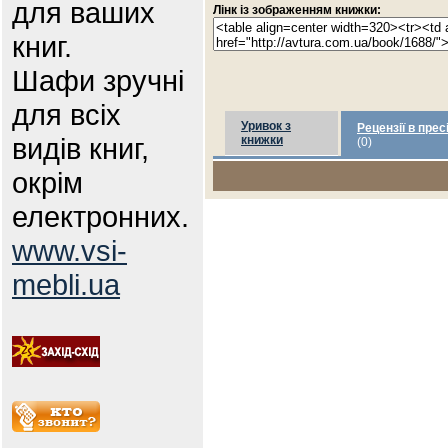
для ваших
Лінк із зображенням книжки:
книг.
Шафи зручні
для всіх
Уривок з
Рецензії в прес
видів книг,
книжки
(0)
окрім
електронних.
www.vsi-
mebli.ua