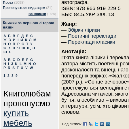
автографа.
Проза
(1098)
ISBN: 978-966-919-229-5
Пропонується видавцям
(21)
ББК: 84.5.УКР Зав. 13
Всі книжки
(1660)
Книжки за першою літерою
Жанр:
назви
—
Збірки лірики
—
Поетичні переклади
А
Б
В
Г
Д
Е
Є
Ж
З
И
І
Й
К
Л
М
—
Переклади класики
Н
О
П
Р
С
Т
У
Ф
Х
Ц
Ч
Ш
Щ
Э
Анотація:
Ю
Я
П’ята книга лірики і перекл
A
B
C
D
E
F
G
автора містить поетичні роз
H
I
J
K
L
M
N
O
P
R
S
T
U
V
W
досконалості та вінець наго
попередніх збірках «Фіалко
1
2
3
9
(2007 р.), «Сонце вечорове»
простежуються мелодійні стр
Книголюбам
Адресована читачеві, якого
буття, а особливо – вихова
пропонуємо
літератури, усім, хто цікав
купить
словом.
мебель
Поділитись: