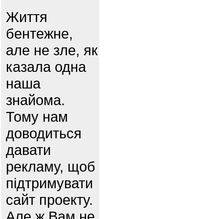
Життя
бентежне,
але не зле, як
казала одна
наша
знайома.
Тому нам
доводиться
давати
рекламу, щоб
підтримувати
сайт проекту.
Але ж Вам не