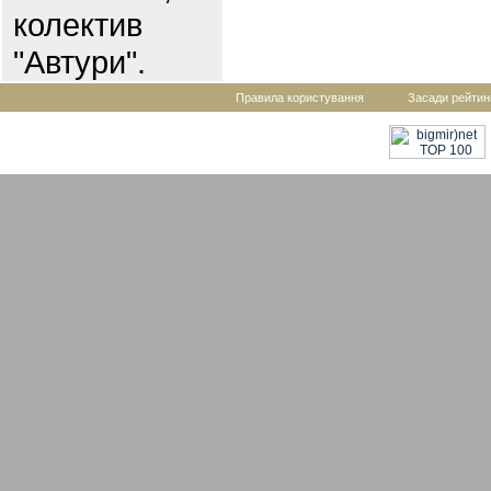
колектив
"Автури".
Правила користування
Засади рейтин