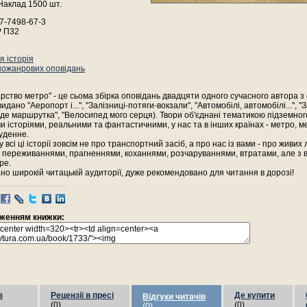
Наклад 1500 шт.
7-7498-67-3
Р П32
 історія
ножанрових оповідань
рство метро" - це сьома збірка оповідань двадцяти одного сучасного автора з 
 видано "Аеропорт і...", "Залізниці-потяги-вокзали", "Автомобілі, автомобілі...", 
"Їде маршрутка", "Велосипед мого серця). Твори об'єднані тематикою підземног
 історіями, реальними та фантастичними, у нас та в інших країнах - метро, м
буденне.
 всі ці історії зовсім не про транспортний засіб, а про нас із вами - про живи
переживаннями, прагненнями, коханнями, розчаруваннями, втратами, але з в
ре.
о широкій читацькій аудиторії, дуже рекомендовано для читання в дорозі!
раженням книжки:
з
Рецензії в пресі
Де купити
Відгуки читачів
(0)
(0)
(0)