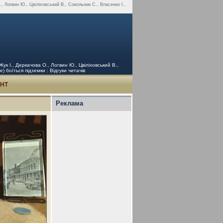
, Логвин Ю., Цвіліховський В., Сокольник С., Власенко І.,
к І., Деркачова О., Логвин Ю., Цвіліховський В.,
) боїться підземки : Відгуки читачів
УНТ
Реклама