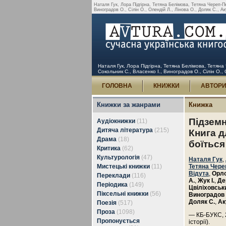
Наталя Гук, Лора Підгірна, Тетяна Белімова, Тетяна Череп-П
Виноградов О., Сілін О., Олендій Л., Лінова О., Доляк С., Ак
Наталя Гук, Лора Підгірна, Тетяна Белімова, Тетяна
Сокольник С., Власенко І., Виноградов О., Сілін О., 
ГОЛОВНА
КНИЖКИ
АВТОР
Книжки за жанрами
Книжка
Підземн
Аудіокнижки
(11)
Дитяча література
(215)
Книга дл
Драма
(18)
боїться
Критика
(62)
Культурологія
(47)
Наталя Гук
,
Мистецькі книжки
(11)
Тетяна Чере
Відута
,
Орло
Переклади
(116)
А.
,
Жук І.
,
Де
Періодика
(149)
Цвіліховськ
Піксельні книжки
(56)
Виноградов 
Доляк С.
,
Ак
Поезія
(517)
Проза
(1098)
— КБ-БУКС, 2
Пропонується
історії).