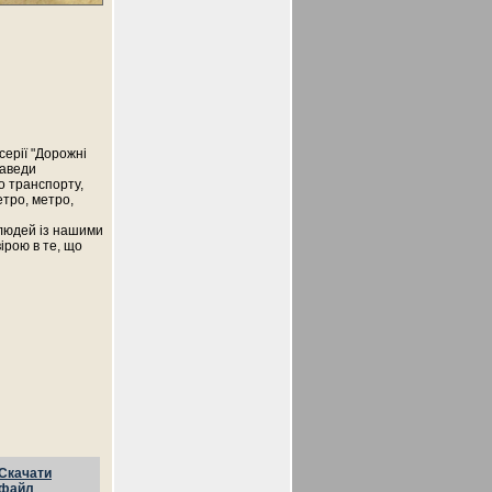
серії "Дорожні
"Заведи
о транспорту,
етро, метро,
х людей із нашими
ірою в те, що
Скачати
файл