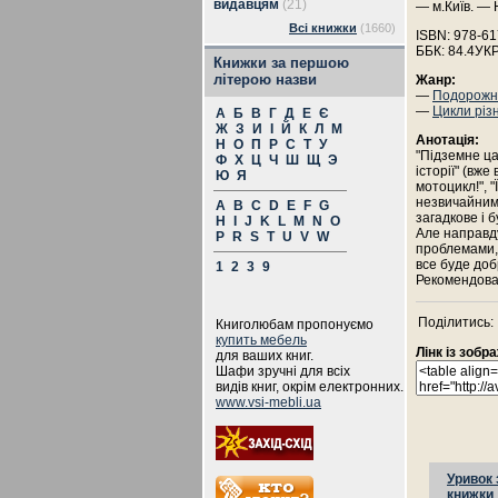
видавцям
(21)
— м.Київ. — 
Всі книжки
(1660)
ISBN: 978-61
ББК: 84.4УК
Книжки за першою
літерою назви
Жанр:
—
Подорожня
—
Цикли різ
А
Б
В
Г
Д
Е
Є
Ж
З
И
І
Й
К
Л
М
Анотація:
Н
О
П
Р
С
Т
У
"Підземне ца
Ф
Х
Ц
Ч
Ш
Щ
Э
історії" (вже
Ю
Я
мотоцикл!", 
незвичайними
A
B
C
D
E
F
G
загадкове і 
H
I
J
K
L
M
N
O
Але направду
P
R
S
T
U
V
W
проблемами, 
все буде доб
1
2
3
9
Рекомендован
Поділитись:
Книголюбам пропонуємо
купить мебель
Лінк із зоб
для ваших книг.
Шафи зручні для всіх
видів книг, окрім електронних.
www.vsi-mebli.ua
Уривок 
книжки