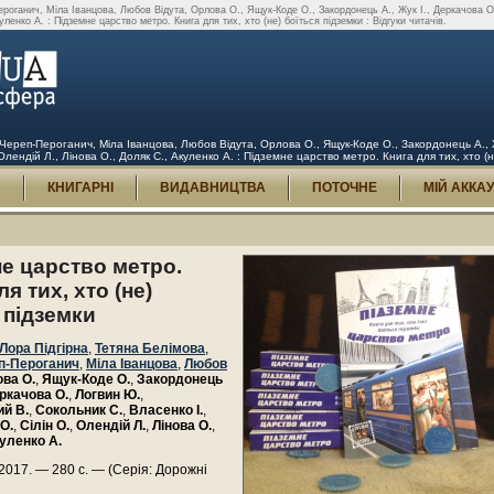
ероганич, Міла Іванцова, Любов Відута, Орлова О., Ящук-Коде О., Закордонець А., Жук І., Деркачова О.
уленко А. : Підземне царство метро. Книга для тих, хто (не) боїться підземки : Відгуки читачів.
 Череп-Пероганич, Міла Іванцова, Любов Відута, Орлова О., Ящук-Коде О., Закордонець А., Жу
Олендій Л., Лінова О., Доляк С., Акуленко А. : Підземне царство метро. Книга для тих, хто (не
И
КНИГАРНІ
ВИДАВНИЦТВА
ПОТОЧНЕ
МІЙ АККА
е царство метро.
я тих, хто (не)
 підземки
Лора Підгірна
,
Тетяна Белімова
,
п-Пероганич
,
Міла Іванцова
,
Любов
ва О.
,
Ящук-Коде О.
,
Закордонець
ркачова О.
,
Логвин Ю.
,
ий В.
,
Сокольник С.
,
Власенко І.
,
О.
,
Сілін О.
,
Олендій Л.
,
Лінова О.
,
уленко А.
017. — 280 с. — (Серія: Дорожні