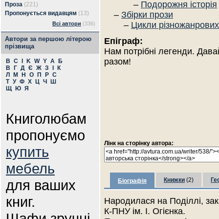
–
Подорожня історія
Проза
(221)
Пропонується видавцям
(13)
–
Збірки прози
–
Цикли різножанрових
Всі автори
(336)
Автори за першою літерою
Епіграф:
прізвища
Нам потрібні легенди. Дава
разом!
B
C
I
K
W
Y
А
Б
В
Г
Д
Є
Ж
З
І
К
Л
М
Н
О
П
Р
С
Т
У
Ф
Х
Ц
Ч
Ш
Щ
Ю
Я
Книголюбам
пропонуємо
Лінк на сторінку автора:
купить
мебель
Книжки
(2)
Ге
для ваших
Біографія
книг.
Народилася на Поділлі, зак
К-ПНУ ім. І. Огієнка.
Шафи зручні