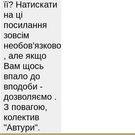
її? Натискати
на ці
посилання
зовсім
необов’язково
, але якщо
Вам щось
впало до
вподоби -
дозволяємо .
З повагою,
колектив
"Автури".