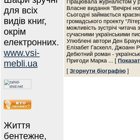
Працювала журналістом у р
для всіх
Власне видання "Вечірні но
Сьогодні займається краєз
видів книг,
громадського проекту "Літер
можливість зустрічі читача 
окрім
сучасними українськими пи
електронних.
Улюблені автори Ден Браун,
Елізабет Гаскелл, Джоанн Р
www.vsi-
Дебютний роман - українськ
Пригоди Марка
... [
Показат
mebli.ua
[
Згорнути біографію
]
Життя
бентежне,