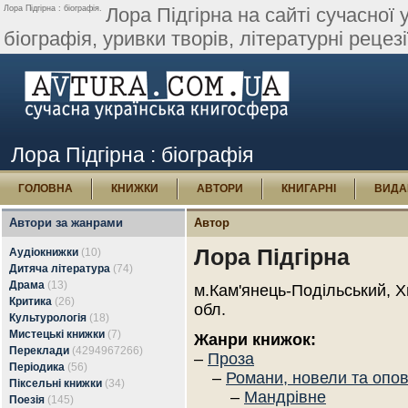
Лора Підгірна : біографія.
Лора Підгірна на сайті сучасної 
біографія, уривки творів, літературні рецезії
Лора Підгірна : біографія
ГОЛОВНА
КНИЖКИ
АВТОРИ
КНИГАРНІ
ВИДА
Автори за жанрами
Автор
Лора Підгірна
Аудіокнижки
(10)
Дитяча література
(74)
Драма
(13)
м.Кам'янець-Подільський, 
Критика
(26)
обл.
Культурологія
(18)
Мистецькі книжки
(7)
Жанри книжок:
Переклади
(4294967266)
–
Проза
Періодика
(56)
–
Романи, новели та опо
Піксельні книжки
(34)
–
Мандрівне
Поезія
(145)