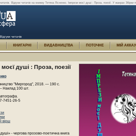
читачів.
Відгуки читачів на книжку Тетяна Лісненко. Імпрези моєї душі : Проза, поезії. У жанрах Збірки 
 Відгуки читачів
И
КНИГАРНІ
ВИДАВНИЦТВА
ПОТОЧНЕ
МІЙ АККА
 моєї душі : Проза, поезії
енко
ицтво "Миргород", 2018. — 190 с.
— Наклад 100 шт.
автографа.
7-7451-26-5
ози
ики
й вірш
 душі» - чергова прозово-поетична книга