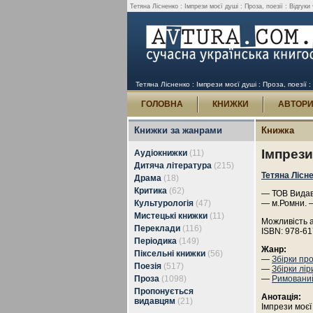
Тетяна Лісненко : Імпрези моєї душі : Проза, поезії : Відгуки 
Тетяна Лісненко : Імпрези моєї душі : Проза, поезії :
ГОЛОВНА
КНИЖКИ
АВТОР
Книжки за жанрами
Книжка
Імпрези
Аудіокнижки
(11)
Дитяча література
(215)
Тетяна Лісн
Драма
(18)
Критика
(62)
— ТОВ Видавн
Культурологія
(47)
— м.Ромни. 
Мистецькі книжки
(11)
Можливість 
Переклади
(116)
ISBN: 978-61
Періодика
(149)
Жанр:
Піксельні книжки
(56)
—
Збірки пр
Поезія
(517)
—
Збірки лір
Проза
(1098)
—
Римовани
Пропонується
Анотація:
видавцям
(21)
Імпрези моєї