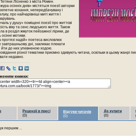
Тетяни Лісненко з міста Ромен.
ажура осінніх днів» містяться поезії авторки
трепетне кохання, непередбачувану і
злуку, про найчарівніші миті життя і
чарувань.
ечаль у душу» поміщені поезії про життєві
рість віку та сенс людського життя. Також
ла в розділ жмуток пейзажної лірики, де
осінні мотиви.
а протязі надій» поетеса висловлює
у завтрашньому дні, закликає плекати
 і йти до них упевненою ходою.
овідання різної тематики приємно здивують читача, оскільки в цьому жанрі п
вати недавно.
раженням книжки:
з
Рецензії в пресі
Де купити
Відгуки читачів
(0)
(0)
(0)
ук першим ...