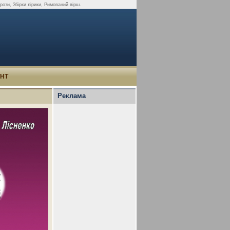
прози, Збірки лірики, Римований вірш.
УНТ
Реклама