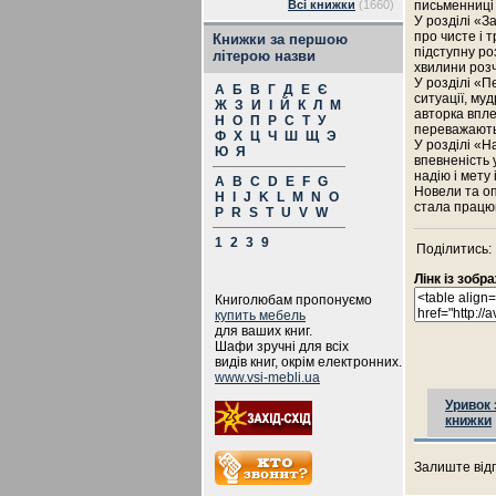
Всі книжки
(1660)
письменниці 
У розділі «З
про чисте і 
Книжки за першою
підступну ро
літерою назви
хвилини роз
У розділі «П
А
Б
В
Г
Д
Е
Є
ситуації, муд
Ж
З
И
І
Й
К
Л
М
авторка впле
Н
О
П
Р
С
Т
У
переважають 
Ф
Х
Ц
Ч
Ш
Щ
Э
У розділі «Н
Ю
Я
впевненість 
надію і мету
A
B
C
D
E
F
G
Новели та оп
H
I
J
K
L
M
N
O
стала працю
P
R
S
T
U
V
W
1
2
3
9
Поділитись:
Лінк із зоб
Книголюбам пропонуємо
купить мебель
для ваших книг.
Шафи зручні для всіх
видів книг, окрім електронних.
www.vsi-mebli.ua
Уривок 
книжки
Залиште відг