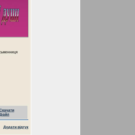
исьменниця
Скачати
файл
Додати відгук