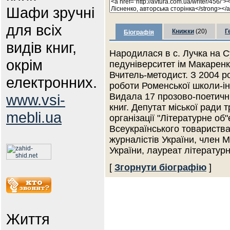
Шафи зручні
для всіх
Книжки
(20)
Г
Біографія
видів книг,
Народилася в с. Лучка на С
окрім
педуніверситет ім Макаренка
Вчитель-методист. З 2004 ро
електронних.
роботи Роменської школи-інт
www.vsi-
Видала 17 прозово-поетични
книг. Депутат міської ради 
mebli.ua
організації "Літературне 
Всеукраїнського товариства
журналістів України, член 
України, лауреат літературн
[
Згорнути біографію
]
Життя