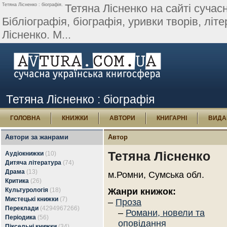
Тетяна Лісненко : біографія.
Тетяна Лісненко на сайті сучасн
Бібліографія, біографія, уривки творів, літер
Лісненко. М...
Тетяна Лісненко : біографія
ГОЛОВНА
КНИЖКИ
АВТОРИ
КНИГАРНІ
ВИДА
Автори за жанрами
Автор
Тетяна Лісненко
Аудіокнижки
(10)
Дитяча література
(74)
Драма
(13)
м.Ромни, Сумська обл.
Критика
(26)
Культурологія
(18)
Жанри книжок:
Мистецькі книжки
(7)
–
Проза
Переклади
(4294967266)
–
Романи, новели та
Періодика
(56)
оповідання
Піксельні книжки
(34)