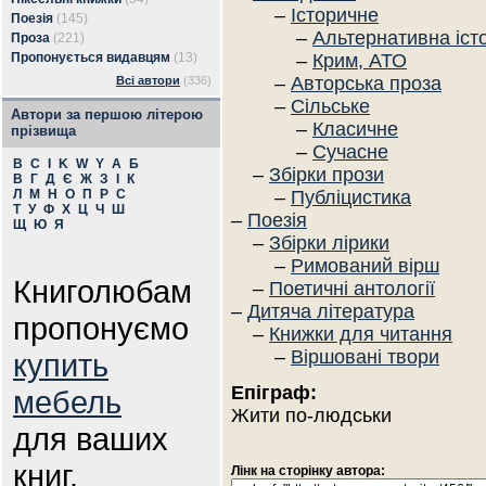
–
Історичне
Поезія
(145)
–
Альтернативна іст
Проза
(221)
Пропонується видавцям
(13)
–
Крим, АТО
–
Авторська проза
Всі автори
(336)
–
Сільське
Автори за першою літерою
–
Класичне
прізвища
–
Сучасне
B
C
I
K
W
Y
А
Б
–
Збірки прози
В
Г
Д
Є
Ж
З
І
К
Л
М
Н
О
П
Р
С
–
Публіцистика
Т
У
Ф
Х
Ц
Ч
Ш
–
Поезія
Щ
Ю
Я
–
Збірки лірики
–
Римований вірш
Книголюбам
–
Поетичні антології
–
Дитяча література
пропонуємо
–
Книжки для читання
–
Віршовані твори
купить
Епіграф:
мебель
Жити по-людськи
для ваших
книг.
Лінк на сторінку автора: