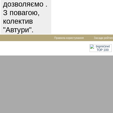
дозволяємо .
З повагою,
колектив
"Автури".
Правила користування
Засади рейтин