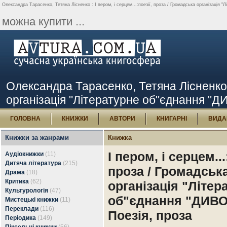
Олександра Тарасенко, Тетяна Лісненко : І пером, і серцем...:поезії, проза / Громадська організація 
можна купити ...
Олександра Тарасенко, Тетяна Лісненко : 
організація "Літературне об"єднання "Д
ГОЛОВНА
КНИЖКИ
АВТОРИ
КНИГАРНІ
ВИДА
Книжки за жанрами
Книжка
І пером, і серцем...
Аудіокнижки
(11)
Дитяча література
(215)
проза / Громадськ
Драма
(18)
Критика
(62)
організація "Літер
Культурологія
(47)
об"єднання "ДИВ
Мистецькі книжки
(11)
Переклади
(116)
Поезія, проза
Періодика
(149)