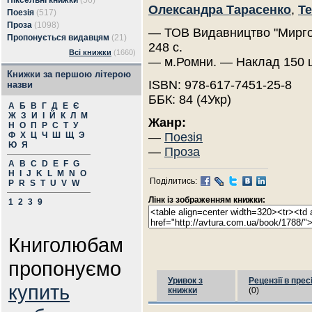
Піксельні книжки
(56)
Олександра Тарасенко
,
Те
Поезія
(517)
Проза
(1098)
— ТОВ Видавництво "Мирго
Пропонується видавцям
(21)
248 с.
Всі книжки
(1660)
— м.Ромни. — Наклад 150 
Книжки за першою літерою
ISBN: 978-617-7451-25-8
назви
ББК: 84 (4Укр)
А
Б
В
Г
Д
Е
Є
Ж
З
И
І
Й
К
Л
М
Жанр:
Н
О
П
Р
С
Т
У
Ф
Х
Ц
Ч
Ш
Щ
Э
—
Поезія
Ю
Я
—
Проза
A
B
C
D
E
F
G
H
I
J
K
L
M
N
O
Поділитись:
P
R
S
T
U
V
W
Лінк із зображенням книжки:
1
2
3
9
Книголюбам
пропонуємо
Уривок з
Рецензії в прес
купить
книжки
(0)