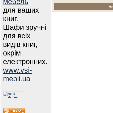
мебель
Не
для ваших
книг.
Шафи зручні
для всіх
видів книг,
окрім
електронних.
www.vsi-
mebli.ua