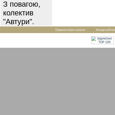
З повагою,
колектив
"Автури".
Правила користування
Засади рейтин