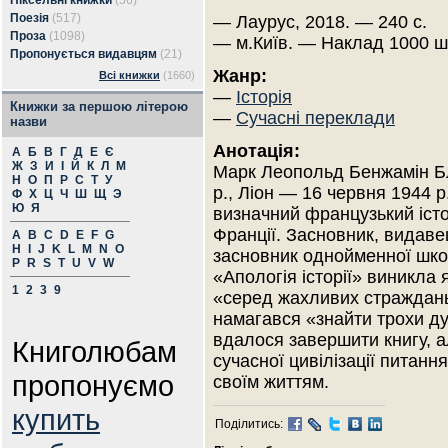
Піксельні книжки
(56)
Поезія
(517)
— Лаурус, 2018. — 240 с.
Проза
(1098)
— м.Київ. — Наклад 1000 ш
Пропонується видавцям
(21)
Жанр:
Всі книжки
(1660)
—
Історія
Книжки за першою літерою
—
Сучасні переклади
назви
Анотація:
А
Б
В
Г
Д
Е
Є
Ж
З
И
І
Й
К
Л
М
Марк Леопольд Бенжамін Бл
Н
О
П
Р
С
Т
У
р., Ліон — 16 червня 1944 
Ф
Х
Ц
Ч
Ш
Щ
Э
Ю
Я
визначний французький істор
Франції. Засновник, видав
A
B
C
D
E
F
G
H
I
J
K
L
M
N
O
засновник однойменної школ
P
R
S
T
U
V
W
«Апологія історії» виникла 
1
2
3
9
«серед жахливих страждань 
намагався «знайти трохи д
вдалося завершити книгу, ал
Книголюбам
сучасної цивілізації питанн
пропонуємо
своїм життям.
купить
Поділитись: