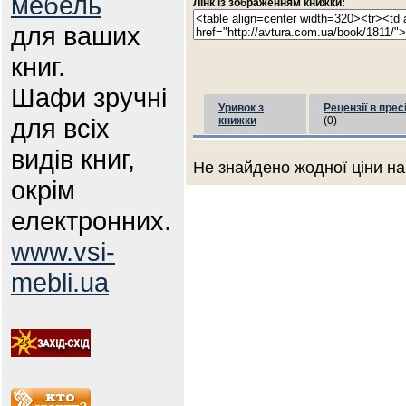
мебель
Лінк із зображенням книжки:
для ваших
книг.
Шафи зручні
Уривок з
Рецензії в прес
для всіх
книжки
(0)
видів книг,
Не знайдено жодної ціни на
окрім
електронних.
www.vsi-
mebli.ua