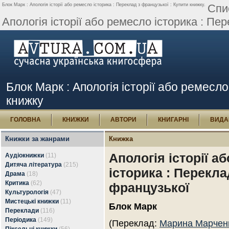
Блок Марк : Апологія історії або ремесло історика : Переклад з французької : Купити книжку.
Спи
Апологія історії або ремесло історика : Пер
Блок Марк : Апологія історії або ремесл
книжку
ГОЛОВНА
КНИЖКИ
АВТОРИ
КНИГАРНІ
ВИДА
Книжки за жанрами
Книжка
Апологія історії а
Аудіокнижки
(11)
Дитяча література
(215)
історика : Перекла
Драма
(18)
Критика
(62)
французької
Культурологія
(47)
Мистецькі книжки
(11)
Блок Марк
Переклади
(116)
Періодика
(149)
(Переклад:
Марина Марчен