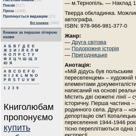
Піксельні книжки
(56)
— м.Тернопіль. — Наклад 1
Поезія
(517)
Проза
(1098)
Тверда обкладинка. Можлив
Пропонується видавцям
(21)
автографа.
Всі книжки
(1660)
ISBN: 978-966-981-377-0
Книжки за першою літерою
Жанр:
назви
—
Друга світова
А
Б
В
Г
Д
Е
Є
—
Подорожня історія
Ж
З
И
І
Й
К
Л
М
—
Пригодницьке
Н
О
П
Р
С
Т
У
Ф
Х
Ц
Ч
Ш
Щ
Э
Ю
Я
Анотація:
«Мій дідусь був польським
A
B
C
D
E
F
G
H
I
J
K
L
M
N
O
переселенцем» – художній т
P
R
S
T
U
V
W
елементами документалісти
1
2
3
9
написаний на основі реальн
Містить дві сюжетні лінії – 
історичну. Перша частина –
Книголюбам
родинного села. Друга – «с
пропонуємо
депортацію сім’ї Копалецьк
переселення 1944-1946 рокі
купить
тісно переплітаються одна 
експресії.