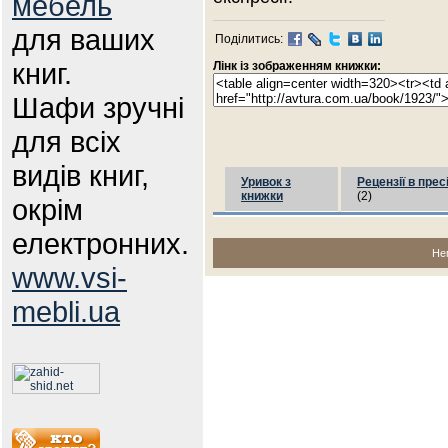
мебель
для ваших
Поділитись:
книг.
Лінк із зображенням книжки:
Шафи зручні
для всіх
видів книг,
Уривок з
Рецензії в прес
книжки
(2)
окрім
електронних.
Не
www.vsi-
mebli.ua