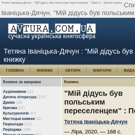
Тетяна Іваніцька-Дячун : "Мій дідусь був польським переселенцем" : Повість : Купити книжку.
Спи
Іваніцька-Дячун. "Мій дідусь був польським
Тетяна Іваніцька-Дячун : "Мій дідусь бу
книжку
ГОЛОВНА
КНИЖКИ
АВТОРИ
КНИГАРНІ
ВИДА
Книжки за жанрами
Книжка
"Мій дідусь був
Аудіокнижки
(11)
Дитяча література
(215)
польським
Драма
(18)
Критика
(62)
переселенцем" : П
Культурологія
(47)
Мистецькі книжки
(11)
Тетяна Іваніцька-Дячун
Переклади
(116)
Періодика
(149)
— Ліра, 2020. — 168 с.