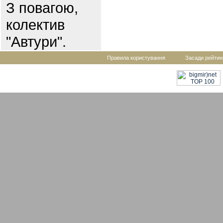
З повагою,
колектив
"Автури".
Правила користування
Засади рейтин