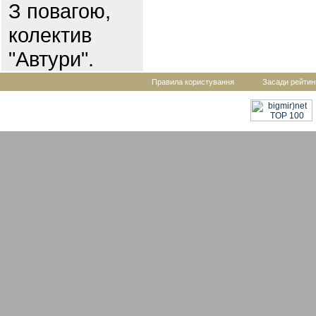
З повагою,
колектив
"Автури".
Правила користування
Засади рейтин