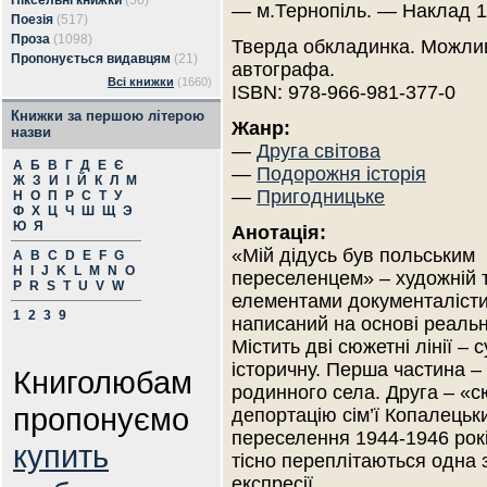
Піксельні книжки
(56)
— м.Тернопіль. — Наклад 1
Поезія
(517)
Проза
(1098)
Тверда обкладинка. Можлив
Пропонується видавцям
(21)
автографа.
Всі книжки
(1660)
ISBN: 978-966-981-377-0
Книжки за першою літерою
Жанр:
назви
—
Друга світова
А
Б
В
Г
Д
Е
Є
—
Подорожня історія
Ж
З
И
І
Й
К
Л
М
—
Пригодницьке
Н
О
П
Р
С
Т
У
Ф
Х
Ц
Ч
Ш
Щ
Э
Ю
Я
Анотація:
«Мій дідусь був польським
A
B
C
D
E
F
G
H
I
J
K
L
M
N
O
переселенцем» – художній т
P
R
S
T
U
V
W
елементами документалісти
1
2
3
9
написаний на основі реальн
Містить дві сюжетні лінії – 
історичну. Перша частина –
Книголюбам
родинного села. Друга – «с
пропонуємо
депортацію сім’ї Копалецьк
переселення 1944-1946 рокі
купить
тісно переплітаються одна 
експресії.