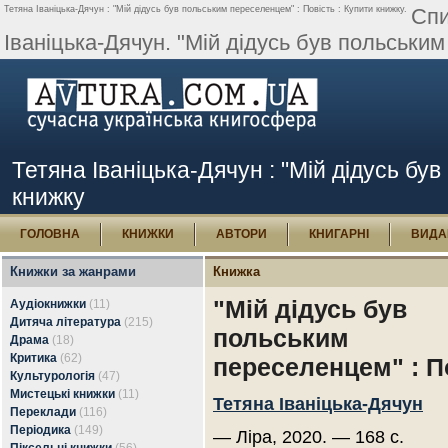
Тетяна Іваніцька-Дячун : "Мій дідусь був польським переселенцем" : Повість : Купити книжку.
Спи
Іваніцька-Дячун. "Мій дідусь був польським
Тетяна Іваніцька-Дячун : "Мій дідусь бу
книжку
ГОЛОВНА
КНИЖКИ
АВТОРИ
КНИГАРНІ
ВИДА
Книжки за жанрами
Книжка
"Мій дідусь був
Аудіокнижки
(11)
Дитяча література
(215)
польським
Драма
(18)
Критика
(62)
переселенцем" : П
Культурологія
(47)
Мистецькі книжки
(11)
Тетяна Іваніцька-Дячун
Переклади
(116)
Періодика
(149)
— Ліра, 2020. — 168 с.