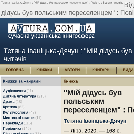
Тетяна Іваніцька-Дячун : "Мій дідусь був польським переселенцем" : Повість : Відгуки читачів.
Від
дідусь був польським переселенцем" : Повіс
Тетяна Іваніцька-Дячун : "Мій дідусь був
читачів
ГОЛОВНА
КНИЖКИ
АВТОРИ
КНИГАРНІ
ВИДА
Книжки за жанрами
Книжка
"Мій дідусь був
Аудіокнижки
(11)
Дитяча література
(215)
польським
Драма
(18)
Критика
(62)
переселенцем" : П
Культурологія
(47)
Мистецькі книжки
(11)
Тетяна Іваніцька-Дячун
Переклади
(116)
Періодика
(149)
— Ліра, 2020. — 168 с.