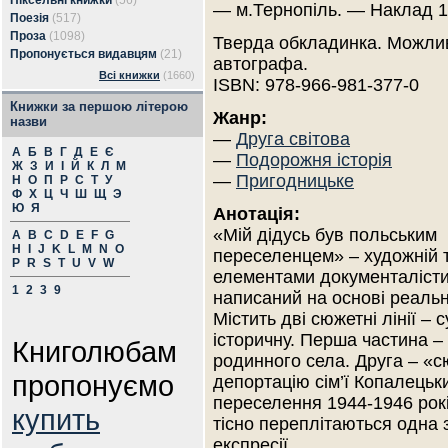
Піксельні книжки
(56)
— м.Тернопіль. — Наклад 1
Поезія
(517)
Проза
(1098)
Тверда обкладинка. Можлив
Пропонується видавцям
(21)
автографа.
Всі книжки
(1660)
ISBN: 978-966-981-377-0
Книжки за першою літерою
Жанр:
назви
—
Друга світова
А
Б
В
Г
Д
Е
Є
—
Подорожня історія
Ж
З
И
І
Й
К
Л
М
—
Пригодницьке
Н
О
П
Р
С
Т
У
Ф
Х
Ц
Ч
Ш
Щ
Э
Ю
Я
Анотація:
«Мій дідусь був польським
A
B
C
D
E
F
G
H
I
J
K
L
M
N
O
переселенцем» – художній т
P
R
S
T
U
V
W
елементами документалісти
1
2
3
9
написаний на основі реальн
Містить дві сюжетні лінії – 
історичну. Перша частина –
Книголюбам
родинного села. Друга – «с
пропонуємо
депортацію сім’ї Копалецьк
переселення 1944-1946 рокі
купить
тісно переплітаються одна 
експресії.