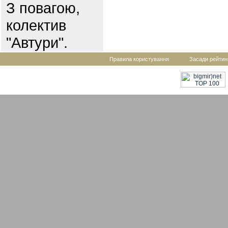
З повагою,
колектив
"Автури".
Правила користування
Засади рейтин