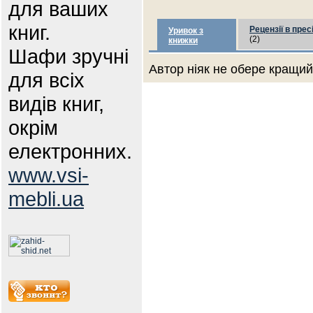
для ваших
книг.
Рецензії в прес
Уривок з
(2)
книжки
Шафи зручні
Автор ніяк не обере кращий 
для всіх
видів книг,
окрім
електронних.
www.vsi-
mebli.ua