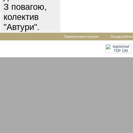
З повагою,
колектив
"Автури".
Правила користування
Засади рейтин