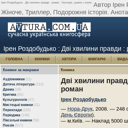
Ірен Роздобудько : Дві хвилини правди : роман : Анотація, уривок з книги.
Автор Ірен 
Жіноче, Триллер, Подорожня історія. Анотаці
Ірен Роздобудько : Дві хвилини правди : 
ГОЛОВНА
КНИЖКИ
АВТОРИ
КНИГАРНІ
ВИДА
Книжки за жанрами
Книжка
Дві хвилини правд
Аудіокнижки
(11)
Дитяча література
(215)
роман
Драма
(18)
Критика
(62)
Ірен Роздобудько
Культурологія
(47)
Мистецькі книжки
(11)
—
Нора-Друк
, 2008. — 248 
Переклади
(116)
День Європи
).
Періодика
(149)
— м.Київ. — Наклад 5000 ш
Піксельні книжки
(56)
Поезія
(517)