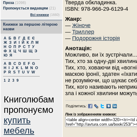
Тверда обкладинка.
Проза
(1098)
ISBN: 978-966-29-6129-4
Пропонується видавцям
(21)
Всі книжки
(1660)
Жанр:
Книжки за першою літерою
—
Жіноче
назви
—
Триллер
—
Подорожня історія
А
Б
В
Г
Д
Е
Є
Ж
З
И
І
Й
К
Л
М
Н
О
П
Р
С
Т
У
Анотація:
Ф
Х
Ц
Ч
Ш
Щ
Э
Можливо, ви їx зустрічали...
Ю
Я
Тих, хто за одну-дві хвили
A
B
C
D
E
F
G
Тих, хто, ховаючи від «вогн
H
I
J
K
L
M
N
O
P
R
S
T
U
V
W
маскою ipoнії, здатен «їхати
не розуміючи, що шукає себ
1
2
3
9
Тих, кого називають неприк
зла i кожної хвилини можуть
Книголюбам
Поділитись:
пропонуємо
Лінк із зображенням книжки:
купить
мебель