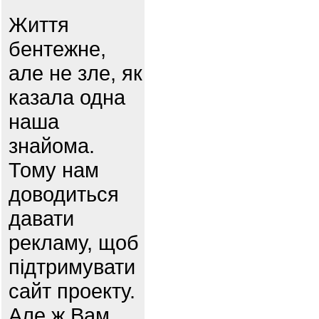
Життя
бентежне,
але не зле, як
казала одна
наша
знайома.
Тому нам
доводиться
давати
рекламу, щоб
підтримувати
сайт проекту.
Але ж Вам