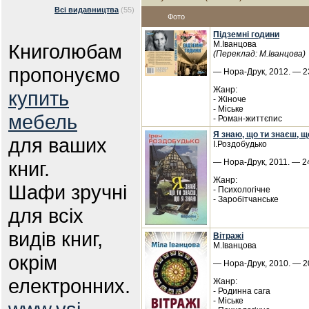
Всі видавництва
(55)
Фото
Підземні години
М.Іванцова
Книголюбам
(Переклад: М.Іванцова)
пропонуємо
— Нора-Друк, 2012. — 23
Жанр:
купить
- Жіноче
- Міське
мебель
- Роман-життєпис
Я знаю, що ти знаєш, щ
для ваших
І.Роздобудько
книг.
— Нора-Друк, 2011. — 24
Жанр:
Шафи зручні
- Психологічне
- Заробітчанське
для всіх
видів книг,
Вітражі
М.Іванцова
окрім
— Нора-Друк, 2010. — 20
електронних.
Жанр:
- Родинна сага
- Міське