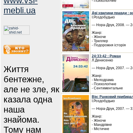
www.vsi-
- Психологічне
mebli.ua
Дві хвилини правди : 
І.Роздобудько
— Нора-Друк, 2008. — 24
Жанр:
- Жіноче
- Триллер
- Подорожня історія
24:33:42 : Роман
Л.Денисенко
Життя
— Нора-Друк, 2007. — 24
Жанр:
бентежне,
- Мелодрама
- Психологічне
але не зле, як
- Сентиментальне
казала одна
Він: Ранковий прибирал
І.Роздобудько
наша
— Нора-Друк, 2007. — 31
Жанр:
знайома.
- Жіноче
- Мандрівне
Тому нам
- Містичне