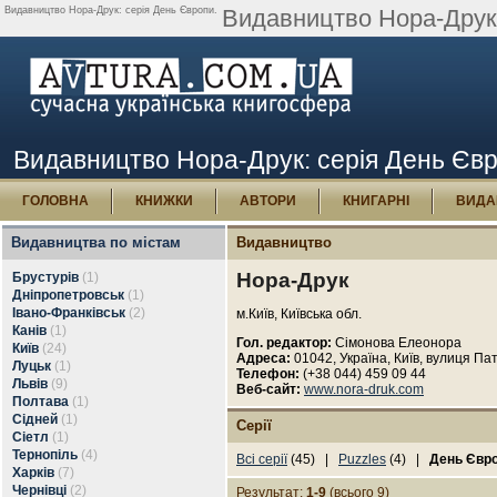
Видавництво Нора-Друк: серія День Європи.
Видавництво Нора-Друк 
Видавництво Нора-Друк: серія День Єв
ГОЛОВНА
КНИЖКИ
АВТОРИ
КНИГАРНІ
ВИДА
Видавництва по містам
Видавництво
Нора-Друк
Брустурів
(1)
Дніпропетровськ
(1)
Івано-Франківськ
(2)
м.Київ, Київська обл.
Канів
(1)
Гол. редактор:
Сімонова Елеонора
Київ
(24)
Адреса:
01042, Україна, Київ, вулиця Пат
Луцьк
(1)
Телефон:
(+38 044) 459 09 44
Львів
(9)
Веб-сайт:
www.nora-druk.com
Полтава
(1)
Сідней
(1)
Серії
Сіетл
(1)
Тернопіль
(4)
Всі серії
(45) |
Puzzles
(4) |
День Євр
Харків
(7)
Чернівці
(2)
Результат:
1-9
(всього 9)