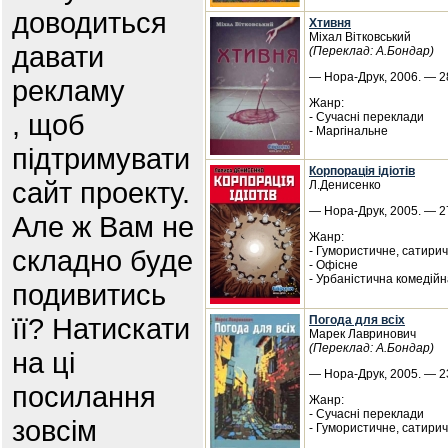
доводиться
Хтивня
Міхал Вітковський
давати
(Переклад: А.Бондар)
— Нора-Друк, 2006. — 28
рекламу
Жанр:
, щоб
- Сучасні переклади
- Маргінальне
підтримувати
Корпорація ідіотів
сайт проекту.
Л.Денисенко
— Нора-Друк, 2005. — 27
Але ж Вам не
Жанр:
складно буде
- Гумористичне, сатири
- Офісне
- Урбаністична комедій
подивитись
її? Натискати
Погода для всіх
Марек Лавринович
(Переклад: А.Бондар)
на ці
— Нора-Друк, 2005. — 23
посилання
Жанр:
- Сучасні переклади
зовсім
- Гумористичне, сатири