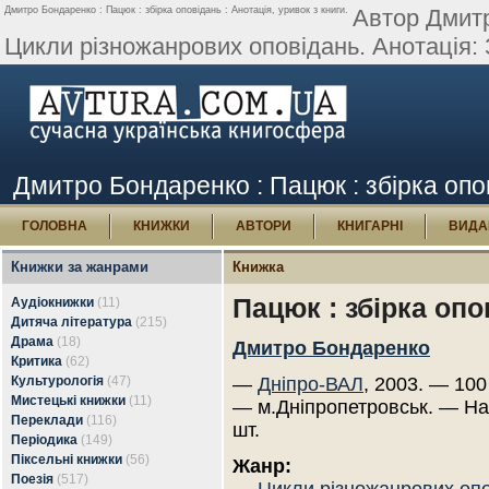
Дмитро Бондаренко : Пацюк : збірка оповідань : Анотація, уривок з книги.
Автор Дмитр
Цикли різножанрових оповідань. Анотація: З
Дмитро Бондаренко : Пацюк : збірка опов
ГОЛОВНА
КНИЖКИ
АВТОРИ
КНИГАРНІ
ВИДА
Книжки за жанрами
Книжка
Пацюк : збірка опо
Аудіокнижки
(11)
Дитяча література
(215)
Драма
(18)
Дмитро Бондаренко
Критика
(62)
Культурологія
(47)
—
Дніпро-ВАЛ
, 2003. — 100
Мистецькі книжки
(11)
— м.Дніпропетровськ. — Н
Переклади
(116)
шт.
Періодика
(149)
Піксельні книжки
(56)
Жанр:
Поезія
(517)