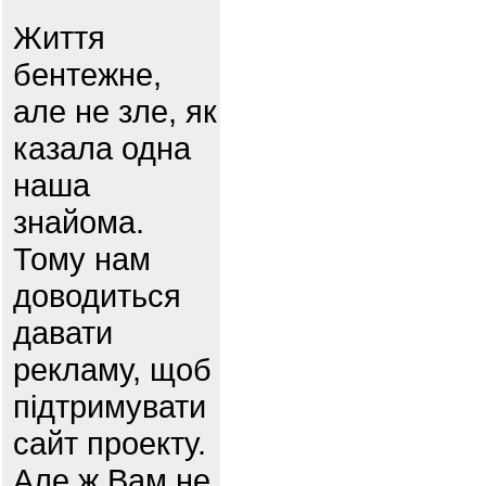
Життя
бентежне,
але не зле, як
казала одна
наша
знайома.
Тому нам
доводиться
давати
рекламу, щоб
підтримувати
сайт проекту.
Але ж Вам не