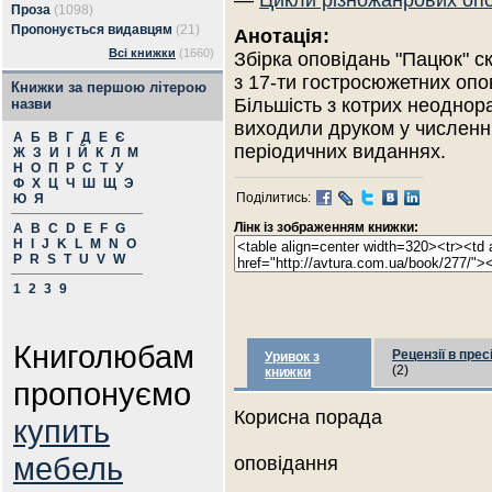
—
Цикли різножанрових оп
Проза
(1098)
Пропонується видавцям
(21)
Анотація:
Всі книжки
(1660)
Збірка оповідань "Пацюк" с
з 17-ти гостросюжетних опо
Книжки за першою літерою
Більшість з котрих неоднор
назви
виходили друком у численн
А
Б
В
Г
Д
Е
Є
періодичних виданнях.
Ж
З
И
І
Й
К
Л
М
Н
О
П
Р
С
Т
У
Ф
Х
Ц
Ч
Ш
Щ
Э
Поділитись:
Ю
Я
Лінк із зображенням книжки:
A
B
C
D
E
F
G
H
I
J
K
L
M
N
O
P
R
S
T
U
V
W
1
2
3
9
Книголюбам
Рецензії в прес
Уривок з
(2)
книжки
пропонуємо
Корисна порада
купить
мебель
оповідання