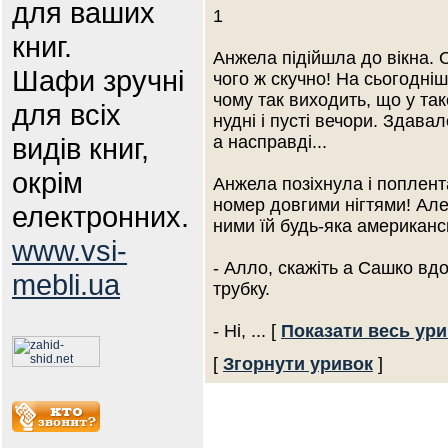
для ваших
1
книг.
Анжела підійшла до вікна. 
Шафи зручні
чого ж скучно! На сьогодніш
чому так виходить, що у так
для всіх
нудні і пусті вечори. Здавал
видів книг,
а насправді...
окрім
Анжела позіхнула і поплен
номер довгими нігтями! Але
електронних.
ними їй будь-яка американс
www.vsi-
- Алло, скажіть а Сашко вд
mebli.ua
трубку.
- Ні,
... [
Показати весь ур
[
Згорнути уривок
]