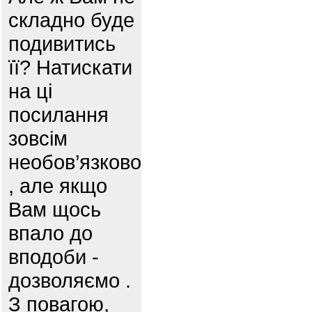
складно буде
подивитись
її? Натискати
на ці
посилання
зовсім
необов’язково
, але якщо
Вам щось
впало до
вподоби -
дозволяємо .
З повагою,