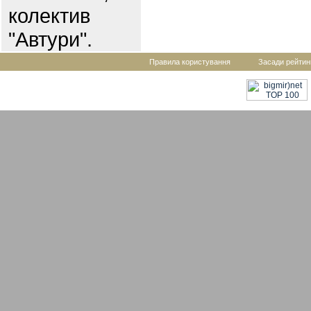
колектив
"Автури".
Правила користування
Засади рейтин