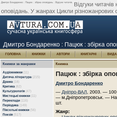
Дмитро Бондаренко : Пацюк : збірка оповідань : Відгуки читачів.
Відгуки читачів
оповідань. У жанрах Цикли різножанрових 
Дмитро Бондаренко : Пацюк : збірка опов
ГОЛОВНА
КНИЖКИ
АВТОРИ
КНИГАРНІ
ВИДА
Книжки за жанрами
Книжка
Пацюк : збірка опо
Аудіокнижки
(11)
Дитяча література
(215)
Драма
(18)
Дмитро Бондаренко
Критика
(62)
Культурологія
(47)
—
Дніпро-ВАЛ
, 2003. — 100
Мистецькі книжки
(11)
— м.Дніпропетровськ. — Н
Переклади
(116)
шт.
Періодика
(149)
Піксельні книжки
(56)
Жанр:
Поезія
(517)