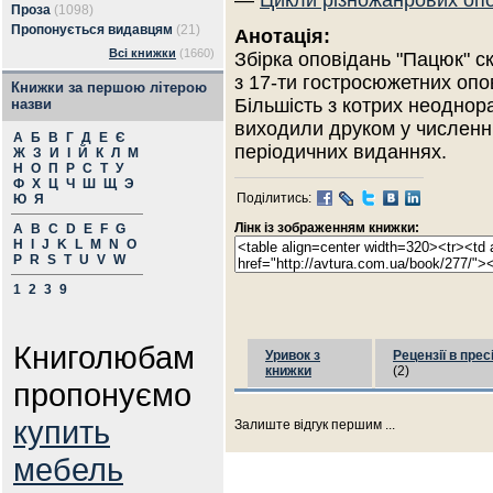
—
Цикли різножанрових оп
Проза
(1098)
Пропонується видавцям
(21)
Анотація:
Всі книжки
(1660)
Збірка оповідань "Пацюк" с
з 17-ти гостросюжетних опо
Книжки за першою літерою
Більшість з котрих неоднор
назви
виходили друком у численн
А
Б
В
Г
Д
Е
Є
періодичних виданнях.
Ж
З
И
І
Й
К
Л
М
Н
О
П
Р
С
Т
У
Ф
Х
Ц
Ч
Ш
Щ
Э
Поділитись:
Ю
Я
Лінк із зображенням книжки:
A
B
C
D
E
F
G
H
I
J
K
L
M
N
O
P
R
S
T
U
V
W
1
2
3
9
Книголюбам
Уривок з
Рецензії в прес
книжки
(2)
пропонуємо
купить
Залиште відгук першим ...
мебель