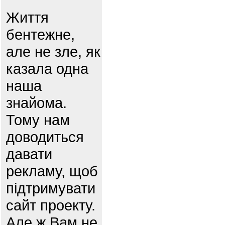
Життя
бентежне,
але не зле, як
казала одна
наша
знайома.
Тому нам
доводиться
давати
рекламу, щоб
підтримувати
сайт проекту.
Але ж Вам не