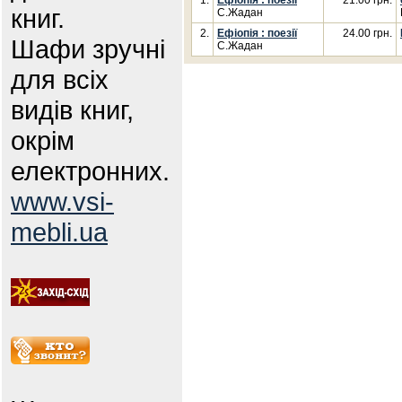
1.
Ефіопія : поезії
21.00 грн.
книг.
С.Жадан
2.
Ефіопія : поезії
24.00 грн.
Шафи зручні
С.Жадан
для всіх
видів книг,
окрім
електронних.
www.vsi-
mebli.ua