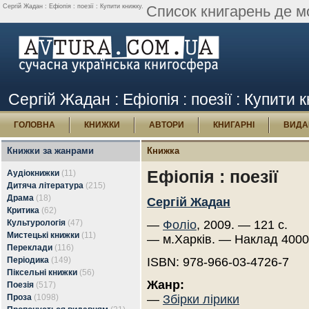
Сергій Жадан : Ефіопія : поезії : Купити книжку.
Список книгарень де мо
Сергій Жадан : Ефіопія : поезії : Купити 
ГОЛОВНА
КНИЖКИ
АВТОРИ
КНИГАРНІ
ВИДА
Книжки за жанрами
Книжка
Ефіопія : поезії
Аудіокнижки
(11)
Дитяча література
(215)
Драма
(18)
Сергій Жадан
Критика
(62)
Культурологія
(47)
—
Фоліо
, 2009. — 121 с.
Мистецькі книжки
(11)
— м.Харків. — Наклад 4000
Переклади
(116)
Періодика
(149)
ISBN: 978-966-03-4726-7
Піксельні книжки
(56)
Жанр:
Поезія
(517)
Проза
(1098)
—
Збірки лірики