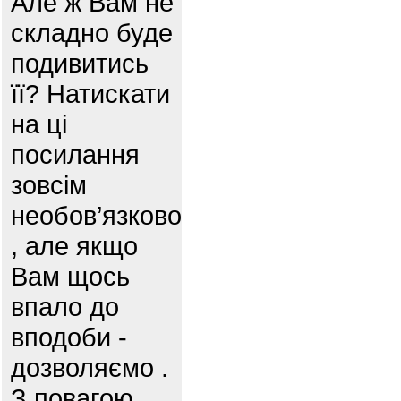
Але ж Вам не
складно буде
подивитись
її? Натискати
на ці
посилання
зовсім
необов’язково
, але якщо
Вам щось
впало до
вподоби -
дозволяємо .
З повагою,