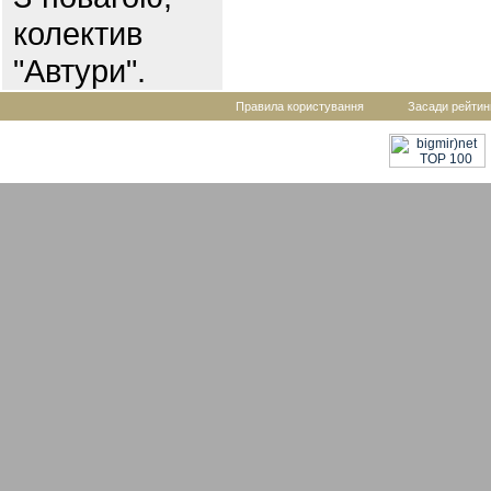
колектив
"Автури".
Правила користування
Засади рейтин