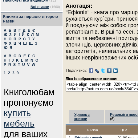
Пропонується видавцям
(21)
Анотація:
Всі книжки
(1660)
"Ефіопія" - кнага про маршр
Книжки за першою літерою
рухаються кур`єри, принося
назви
й поєднуючи між собою гром
А
Б
В
Г
Д
Е
Є
репатріантів. Вірші та есеї,
Ж
З
И
І
Й
К
Л
М
життя та небезпечні пригод
Н
О
П
Р
С
Т
У
Ф
Х
Ц
Ч
Ш
Щ
Э
злочинців, церковних діячів
Ю
Я
авторитетів, нелегальних ем
A
B
C
D
E
F
G
інших неврівноважених осіб
H
I
J
K
L
M
N
O
P
R
S
T
U
V
W
Поділитись:
1
2
3
9
Лінк із зображенням книжки:
Книголюбам
пропонуємо
купить
Уривок з
Рецензії в прес
книжки
(6)
мебель
#
Книжка
Ціна
для ваших